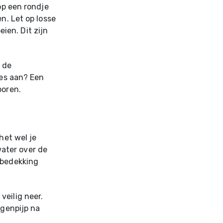
op een rondje
n. Let op losse
ien. Dit zijn
 de
jes aan? Een
poren.
het wel je
ater over de
kbedekking
veilig neer.
egenpijp na