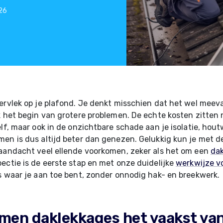
026
ervlek op je plafond. Je denkt misschien dat het wel meev
k het begin van grotere problemen. De echte kosten zitten n
elf, maar ook in de onzichtbare schade aan je isolatie, hou
en is dus altijd beter dan genezen. Gelukkig kun je met de
aandacht veel ellende voorkomen, zeker als het om een
dak
ectie is de eerste stap en met onze duidelijke
werkwijze vo
s waar je aan toe bent, zonder onnodig hak- en breekwerk.
men daklekkages het vaakst va