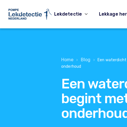
Lekdetectie
Lekkage her
Home
Blog
›
›
Een waterdicht
onderhoud
Een water
begint me
onderhou