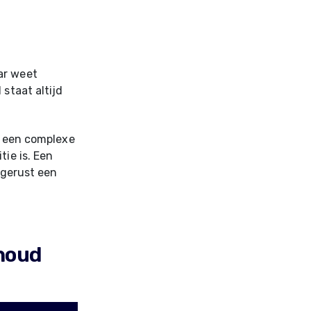
ar weet
staat altijd
.
g, een complexe
tie is. Een
 gerust een
houd