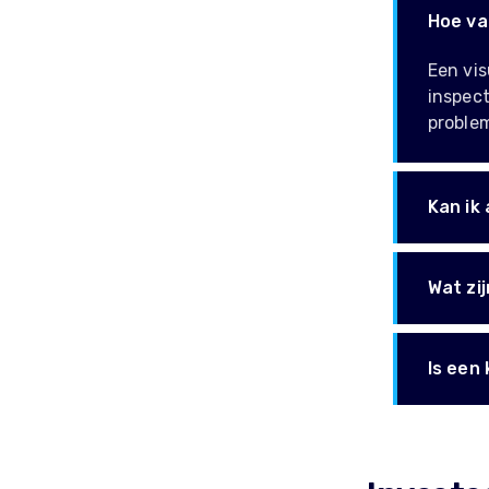
Hoe va
Een vis
inspect
problem
Kan ik
Wat zi
Is een