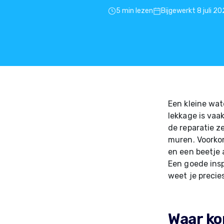
5 min lezen
Bijgewerkt 8 juli 2
Een kleine wat
lekkage is vaa
de reparatie z
muren. Voorkom
en een beetje 
Een goede insp
weet je precie
Waar ko