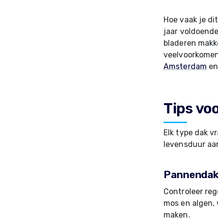
Hoe vaak je di
jaar voldoende
bladeren makkel
veelvoorkomen
Amsterdam
en
Tips vo
Elk type dak v
levensduur aan
Pannenda
Controleer re
mos en algen,
maken.