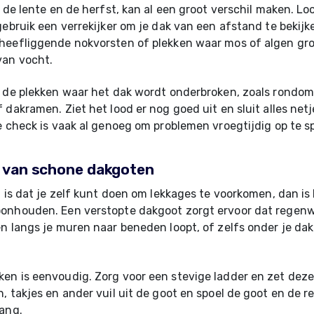
n de lente en de herfst, kan al een groot verschil maken. Lo
gebruik een verrekijker om je dak van een afstand te bekijke
eefliggende nokvorsten of plekken waar mos of algen groe
van vocht.
 de plekken waar het dak wordt onderbroken, zoals rondom
 dakramen. Ziet het lood er nog goed uit en sluit alles net
e check is vaak al genoeg om problemen vroegtijdig op te s
 van schone dakgoten
g is dat je zelf kunt doen om lekkages te voorkomen, dan is 
onhouden. Een verstopte dakgoot zorgt ervoor dat regenw
n langs je muren naar beneden loopt, of zelfs onder je da
n is eenvoudig. Zorg voor een stevige ladder en zet deze 
, takjes en ander vuil uit de goot en spoel de goot en de r
ang.