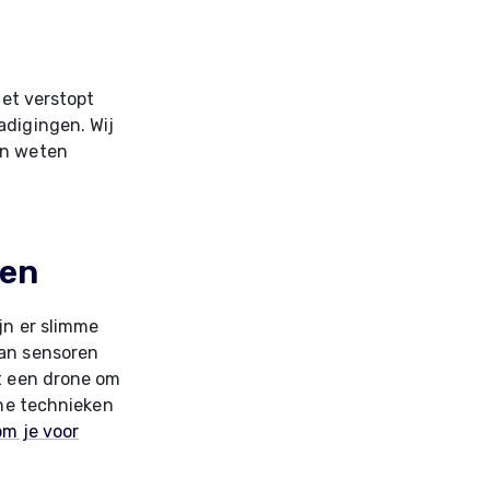
iet verstopt
adigingen. Wij
n weten
ren
jn er slimme
aan sensoren
et een drone om
rne technieken
m je voor