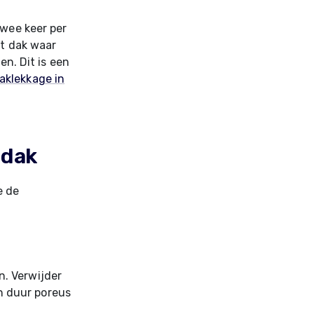
twee keer per
at dak waar
en. Dit is een
aklekkage in
 dak
e de
. Verwijder
n duur poreus