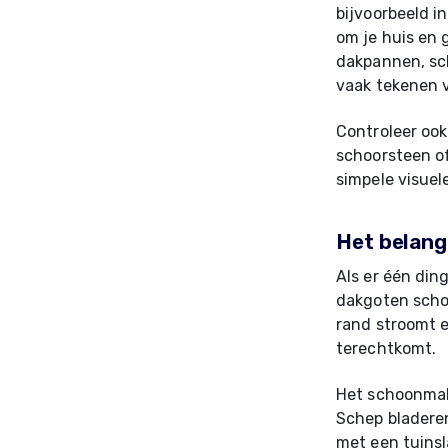
bijvoorbeeld i
om je huis en 
dakpannen, sch
vaak tekenen 
Controleer ook
schoorsteen of
simpele visuel
Het belang
Als er één din
dakgoten scho
rand stroomt e
terechtkomt.
Het schoonmake
Schep bladeren
met een tuinsl