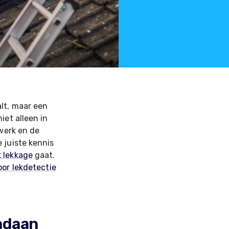
alt, maar een
iet alleen in
twerk en de
 juiste kennis
 lekkage
gaat.
or lekdetectie
ndaan