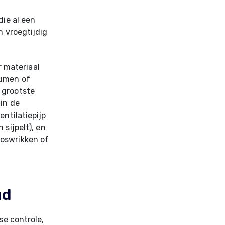
die al een
n vroegtijdig
 materiaal
tumen of
 grootste
in de
entilatiepijp
sijpelt), en
loswrikken of
ud
se controle,