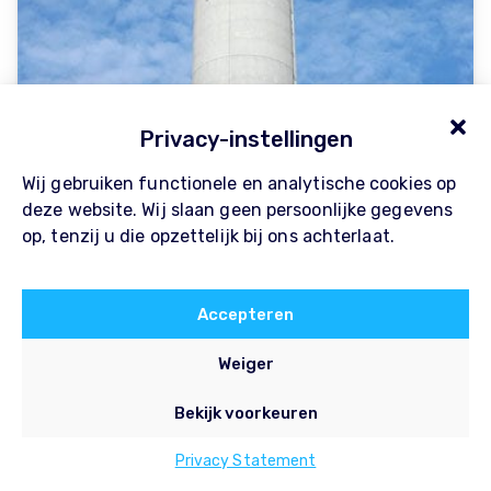
18 maart 2015
Privacy-instellingen
Lekkage Schiphol opgelost!
Wij gebruiken functionele en analytische cookies op
Schiphol toren lekkage onderzoek Pompe
deze website. Wij slaan geen persoonlijke gegevens
Lekdetectie Nederland BV heeft in
op, tenzij u die opzettelijk bij ons achterlaat.
samenwerking met A.T.I. Abseiltechnieken op
d.d. 05-03-2015 een lekkage op mogen sporen
in de luchtverke…
Accepteren
Lees verder →
Weiger
Bekijk voorkeuren
Privacy Statement
+31852735835