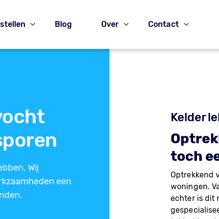
stellen
Blog
Over
Contact
vocht
Kelder l
sporen
Optrek
toch e
ebben. Wij
Optrekkend v
werkzaamheden een
woningen. Va
inden.
echter is dit
gespecialisee