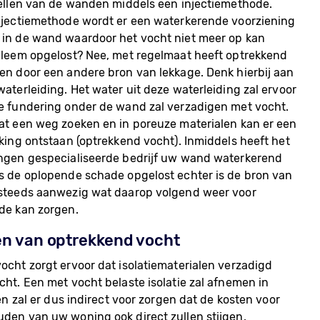
tellen van de wanden middels een injectiemethode.
njectiemethode wordt er een waterkerende voorziening
in de wand waardoor het vocht niet meer op kan
bleem opgelost? Nee, met regelmaat heeft optrekkend
en door een andere bron van lekkage. Denk hierbij aan
aterleiding. Het water uit deze waterleiding zal ervoor
e fundering onder de wand zal verzadigen met vocht.
at een weg zoeken en in poreuze materialen kan er een
rking ontstaan (optrekkend vocht). Inmiddels heeft het
ngen gespecialiseerde bedrijf uw wand waterkerend
s de oplopende schade opgelost echter is de bron van
steeds aanwezig wat daarop volgend weer voor
de kan zorgen.
n van optrekkend vocht
ocht zorgt ervoor dat isolatiematerialen verzadigd
cht. Een met vocht belaste isolatie zal afnemen in
 en zal er dus indirect voor zorgen dat de kosten voor
den van uw woning ook direct zullen stijgen.