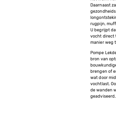
Daarnaast za
gezondheidsk
longontsteki
rugpijn, muff
U begrijpt da
vocht direct
manier weg 
Pompe Lekdet
bron van opt
bouwkundige 
brengen of e
wat door mid
vochtlast. O
de wanden w
geadviseerd.