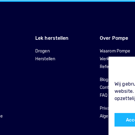
Lek herstellen
Over Pompe
Drogen
Waarom Pompe
Herstellen
Werkwijze
Referenties
Blog
Wij gebr
Contact
website. 
FAQ
opzetteli
Privacy Policy
ie
Algemene voorwa
Acc