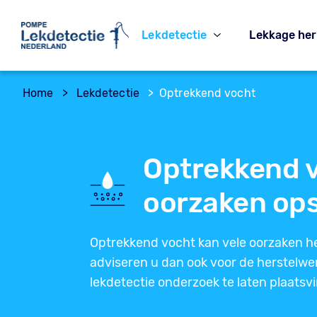
Lekdetectie
Lekkage her
Home
>
Lekdetectie
>
Optrekkend vocht
Optrekkend 
oorzaken op
Optrekkend vocht kan vele oorzaken h
adviseren u dan ook voor de herstel
lekdetectie onderzoek te laten plaatsv