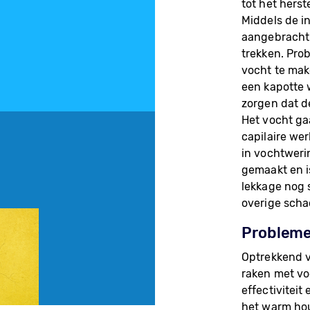
tot het hers
Middels de i
aangebracht 
trekken. Pro
vocht te mak
een kapotte w
zorgen dat d
Het vocht ga
capilaire we
in vochtweri
gemaakt en i
lekkage nog 
overige scha
Probleme
Optrekkend v
raken met vo
effectiviteit
het warm hou