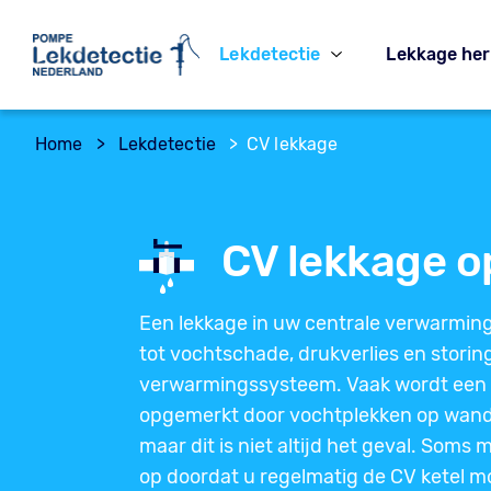
Lekdetectie
Lekkage her
Home
>
Lekdetectie
>
CV lekkage
CV lekkage 
Een lekkage in uw centrale verwarming
tot vochtschade, drukverlies en storin
verwarmingssysteem. Vaak wordt een 
opgemerkt door vochtplekken op wande
maar dit is niet altijd het geval. Soms 
op doordat u regelmatig de CV ketel mo