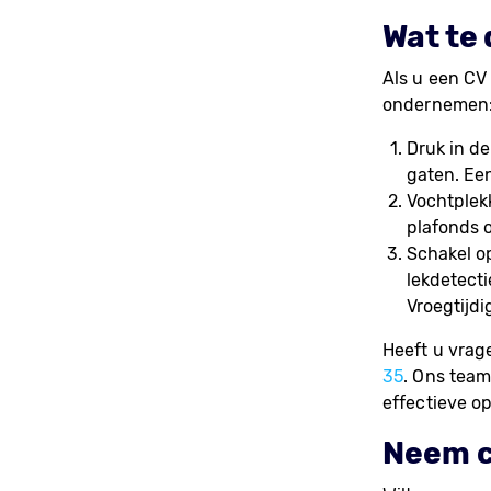
Wat te 
Als u een CV
ondernemen
Druk in de
gaten. Een
Vochtplek
plafonds 
Schakel op
lekdetecti
Vroegtijd
Heeft u vrag
35
. Ons team
effectieve op
Neem c