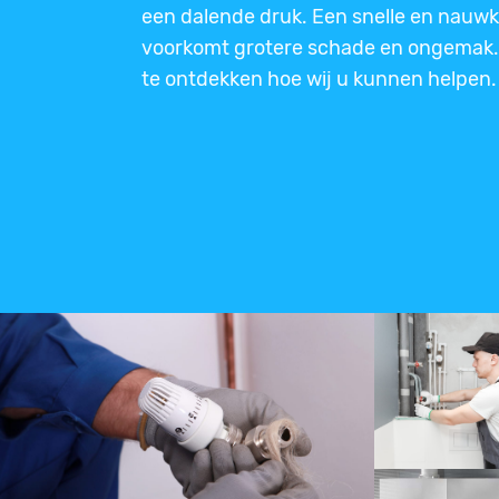
een dalende druk. Een snelle en nauwk
voorkomt grotere schade en ongemak.
te ontdekken hoe wij u kunnen helpen.