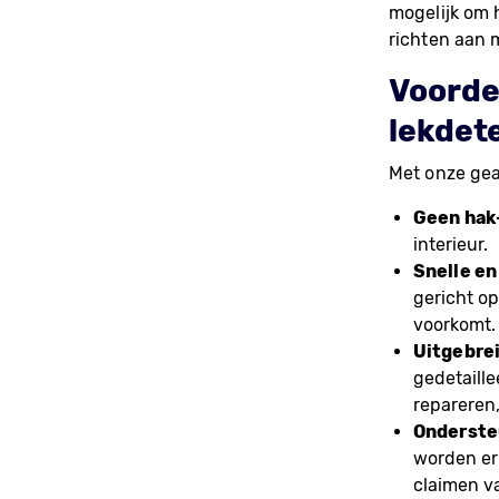
mogelijk om h
richten aan 
Voorde
lekdet
Met onze gea
Geen hak
interieur.
Snelle en
gericht o
voorkomt.
Uitgebrei
gedetaille
repareren,
Ondersteu
worden erk
claimen v