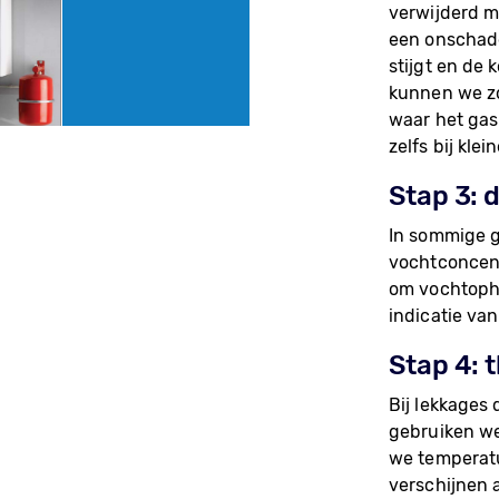
verwijderd m
een onschadel
stijgt en de
kunnen we zo
waar het gas
zelfs bij klei
Stap 3: 
In sommige g
vochtconcent
om vochtopho
indicatie van
Stap 4:
Bij lekkages
gebruiken w
we temperatu
verschijnen 