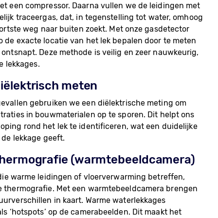
et een compressor. Daarna vullen we de leidingen met
ijk traceergas, dat, in tegenstelling tot water, omhoog
 kortste weg naar buiten zoekt. Met onze gasdetector
 de exacte locatie van het lek bepalen door te meten
 ontsnapt. Deze methode is veilig en zeer nauwkeurig,
ne lekkages.
diëlektrisch meten
evallen gebruiken we een diëlektrische meting om
raties in bouwmaterialen op te sporen. Dit helpt ons
ping rond het lek te identificeren, wat een duidelijke
 de lekkage geeft.
 thermografie (warmtebeeldcamera)
 die warme leidingen of vloerverwarming betreffen,
e thermografie. Met een warmtebeeldcamera brengen
urverschillen in kaart. Warme waterlekkages
als ‘hotspots’ op de camerabeelden. Dit maakt het