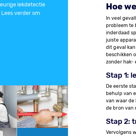
eurige lekdetectie
Hoe we
 Lees verder om
In veel geval
probleem te b
inderdaad sp
juiste appar
dit geval ka
beschikken o
zonder hak- 
Stap 1: l
De eerste st
behulp van ee
van waar de 
de bron van 
Stap 2: 
Vervolgens w