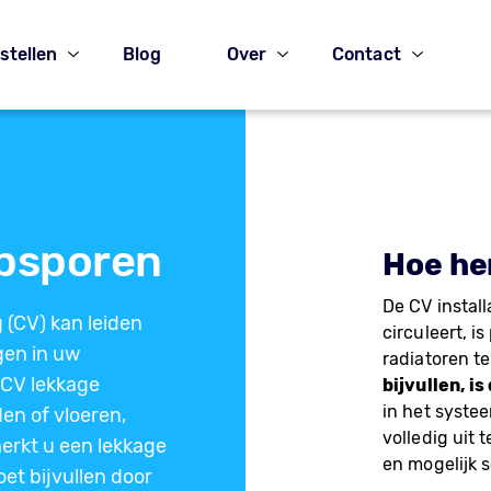
stellen
Blog
Over
Contact
opsporen
Hoe he
De CV install
 (CV) kan leiden
circuleert, 
gen in uw
radiatoren t
CV lekkage
bijvullen, i
in het syste
n of vloeren,
volledig uit 
merkt u een lekkage
en mogelijk 
et bijvullen door