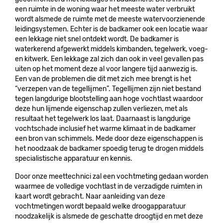
een ruimte in de woning waar het meeste water verbruikt
wordt alsmede de ruimte met de meeste watervoorzienende
leidingsystemen. Echter is de badkamer ook een locatie waar
een lekkage niet snel ontdekt wordt. De badkamer is
waterkerend afgewerkt middels kimbanden, tegelwerk, voeg-
en kitwerk. Een lekkage zal zich dan ook in veel gevallen pas
uiten op het moment deze al voor langere tijd aanwezig is.
Een van de problemen die dit met zich mee brengt is het
“verzepen van de tegellijmen”. Tegellijmen zijn niet bestand
tegen langdurige blootstelling aan hoge vochtlast waardoor
deze hun lijmende eigenschap zullen verliezen, met als
resultaat het tegelwerk los laat. Daarnaast is langdurige
vochtschade inclusief het warme klimaat in de badkamer
een bron van schimmels. Mede door deze eigenschappen is
het noodzaak de badkamer spoedig terug te drogen middels
specialistische apparatuur en kennis.
Door onze meettechnici zal een vochtmeting gedaan worden
waarmee de volledige vochtlast in de verzadigde ruimten in
kaart wordt gebracht. Naar aanleiding van deze
vochtmetingen wordt bepaald welke droogapparatuur
noodzakelijk is alsmede de geschatte droogtijd en met deze