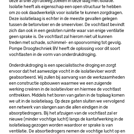
deze al snel zijn uitweg zoeken in deze laag met isolatie.
Isolatie heeft als eigenschap een open structuur te hebben
om zo ook daadwerkelijk voor isolatie te kunnen zorgdragen.
Deze isolatielaag is echter in de meeste gevallen gelegen
tussen de betonvloer en de smeervloer. De vochtlast bevindt
zich dan ook in een gesloten ruimte waar van enige ventilatie
geen sprake is. De vochtlast zal hierom niet uit kunnen
treden met schade, schimmel- en spoorvorming tot gevolg.
Pompe Droogtechniek BV heeft de oplossing voor dit soort
vochtlasten in de vorm van onderdrukdroging.
Onderdrukdroging is een specialistische droging en zorgt
ervoor dat het aanwezige vocht in de isolatievloer wordt
geabsorbeerd. Wij zullen bij aanvang van de werkzaamheden
een constructie opbouwen waarmee we een zuigende
werking creëren in de isolatievloer en hiermee de vochtlast
onttrekken. Middels het boren van gaten in de toplaag komen
we uit in de isolatielaag. Op deze gaten sluiten we vervolgend
een netwerk van slangen aan die allen eindigen in de
absorptiedrogers. Bij het afzuigen van de vochtlast zal er
nieuwe (minder vochtige lucht) langs de kantafwerking in de
isolatielaag gezogen worden waardoor er sprake is van
ventilatie. De absortiedrogers nemen de vochtige lucht op en