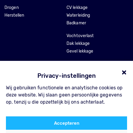
Drogen
CV lekkage
Herstellen
Waterleiding
Badkamer
Vochtoverlast
Dak lekkage
Gevel lekkage
Stankoverlast
Tocht en isolatie
Privacy-instellingen
Wij gebruiken functionele en analytische cookies op
Over Pompe
Contact
deze website. Wij slaan geen persoonlijke gegevens
Waarom Pompe
FAQ
op, tenzij u die opzettelijk bij ons achterlaat.
Werkwijze
Privacy Policy
Referenties
Algemene voorwaarden
Accepteren
Blog