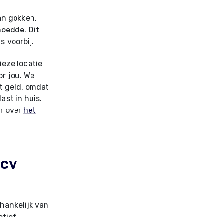
an gokken.
oedde. Dit
s voorbij.
eze locatie
or jou. We
t geld, omdat
ast in huis.
er over
het
 cv
hankelijk van
tief.