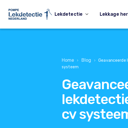
Lekdetectie
Lekkage her
Home
Blog
›
›
Geavanceerde l
systeem
Geavance
lekdetecti
cv systee