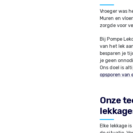
Vroeger was h
Muren en vloe
zorgde voor ve
Bij Pompe Lek
van het lek aa
besparen je ti
je geen onnodi
Ons doel is al
opsporen van 
Onze te
lekkage
Elke lekkage i
de situatie. V