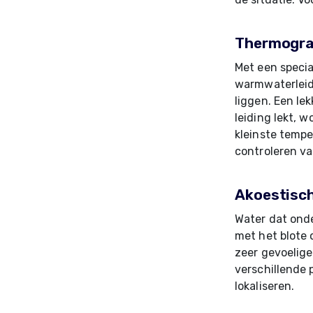
Thermograf
Met een speci
warmwaterleidi
liggen. Een le
leiding lekt, 
kleinste tempe
controleren v
Akoestisch
Water dat onde
met het blote 
zeer gevoelige
verschillende 
lokaliseren.