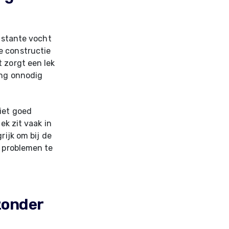
onstante vocht
e constructie
 zorgt een lek
ing onnodig
iet goed
ek zit vaak in
rijk om bij de
e problemen te
zonder