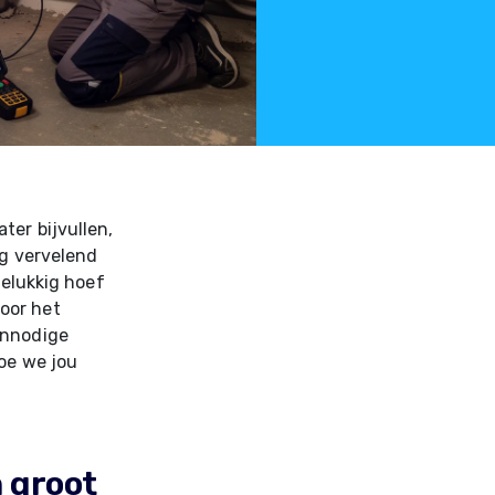
ter bijvullen,
rg vervelend
Gelukkig hoef
oor het
onnodige
oe we jou
 groot