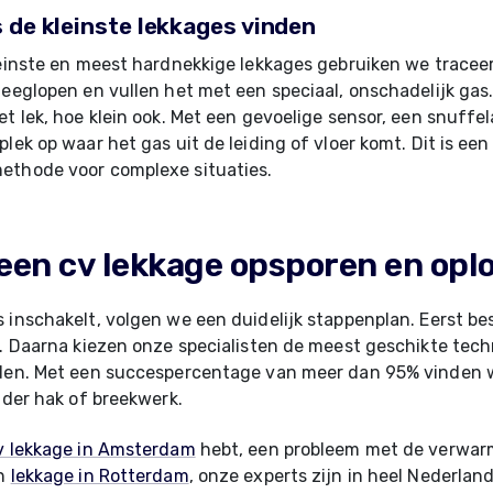
 de kleinste lekkages vinden
leinste en meest hardnekkige lekkages gebruiken we tracee
leeglopen en vullen het met een speciaal, onschadelijk gas.
et lek, hoe klein ook. Met een gevoelige sensor, een snuffe
lek op waar het gas uit de leiding of vloer komt. Dit is een
ethode voor complexe situaties.
 een cv lekkage opsporen en opl
 inschakelt, volgen we een duidelijk stappenplan. Eerst b
e. Daarna kiezen onze specialisten de meest geschikte tec
nden. Met een succespercentage van meer dan 95% vinden 
onder hak of breekwerk.
v lekkage in Amsterdam
hebt, een probleem met de verwar
en
lekkage in Rotterdam
, onze experts zijn in heel Nederland