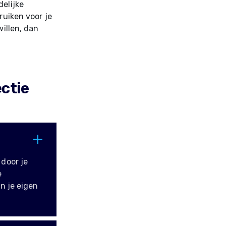
delijke
ruiken voor je
willen, dan
ctie
door je
e
n je eigen