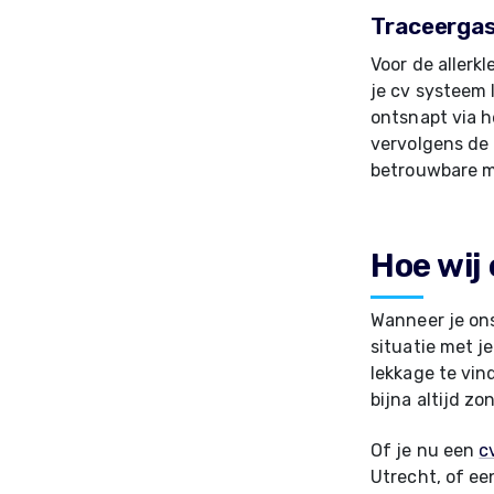
Traceergas
Voor de allerk
je cv systeem 
ontsnapt via h
vervolgens de p
betrouwbare m
Hoe wij
Wanneer je ons
situatie met j
lekkage te vi
bijna altijd z
Of je nu een
c
Utrecht, of e