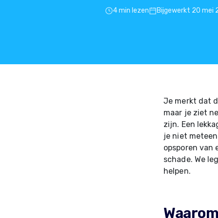
4 min lezen
Bijgewerkt 20 mei
Je merkt dat d
maar je ziet n
zijn. Een lekk
je niet metee
opsporen van
schade. We le
helpen.
Waarom 