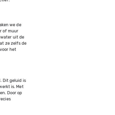
aken we de
er of muur
water uit de
at ze zelfs de
voor het
 Dit geluid is
werkt is. Met
en. Door op
recies