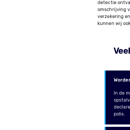
detectie ontva
omschrijving v
verzekering en
kunnen wij oo
Vee
Worden
In de m
opstalv
declare
polis.