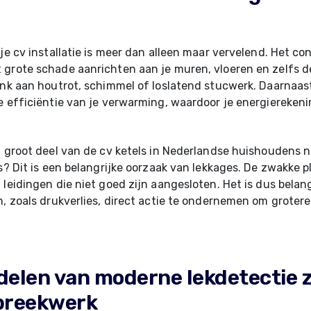
 je cv installatie is meer dan alleen maar vervelend. Het c
grote schade aanrichten aan je muren, vloeren en zelfs d
enk aan houtrot, schimmel of loslatend stucwerk. Daarnaast
e efficiëntie van je verwarming, waardoor je energiereken
n groot deel van de cv ketels in Nederlandse huishoudens n
s? Dit is een belangrijke oorzaak van lekkages. De zwakke pl
 leidingen die niet goed zijn aangesloten. Het is dus belang
n, zoals drukverlies, direct actie te ondernemen om groter
delen van moderne lekdetectie 
breekwerk