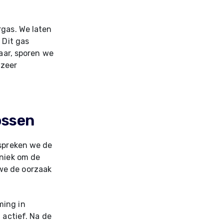
rgas. We laten
 Dit gas
laar, sporen we
 zeer
ossen
espreken we de
hniek om de
we de oorzaak
ming in
 actief. Na de