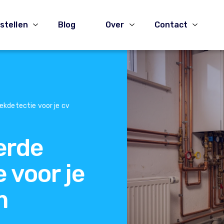
stellen
Blog
Over
Contact
ekdetectie voor je cv
erde
e voor je
m