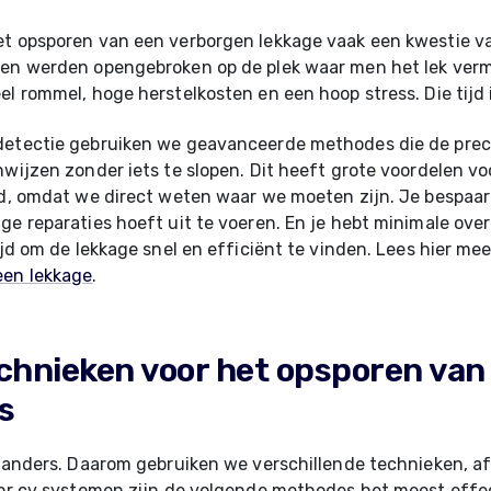
et opsporen van een verborgen lekkage vaak een kwestie v
ren werden opengebroken op de plek waar men het lek verm
el rommel, hoge herstelkosten en een hoop stress. Die tijd i
detectie gebruiken we geavanceerde methodes die de preci
nwijzen zonder iets te slopen. Dit heeft grote voordelen vo
jd, omdat we direct weten waar we moeten zijn. Je bespaar
ge reparaties hoeft uit te voeren. En je hebt minimale overl
tijd om de lekkage snel en efficiënt te vinden. Lees hier me
een lekkage
.
chnieken voor het opsporen van
s
s anders. Daarom gebruiken we verschillende technieken, af
oor cv systemen zijn de volgende methodes het meest effec