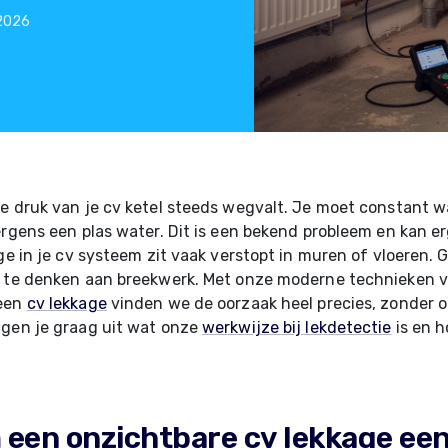
 2026
e druk van je cv ketel steeds wegvalt. Je moet constant wa
ergens een plas water. Dit is een bekend probleem en kan e
age in je cv systeem zit vaak verstopt in muren of vloeren. 
n te denken aan breekwerk. Met onze moderne technieken v
 een
cv lekkage
vinden we de oorzaak heel precies, zonder 
ggen je graag uit wat onze
werkwijze bij lekdetectie
is en h
een onzichtbare cv lekkage een