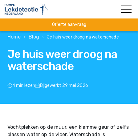
Offerte aanvraag
Home
Blog
›
›
Je huis weer droog na waterschade
Je huis weer droog na
waterschade
4 min lezen
Bijgewerkt 29 mei 2026
Vochtplekken op de muur, een klamme geur of zelfs
plassen water op de vloer. Waterschade is