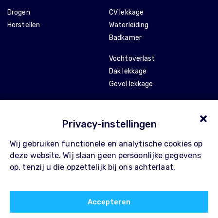
Drogen
CV lekkage
Herstellen
Waterleiding
Badkamer
Vochtoverlast
Dak lekkage
Gevel lekkage
Stankoverlast
Tocht en isolatie
Privacy-instellingen
Wij gebruiken functionele en analytische cookies op
Over Pompe
Contact
deze website. Wij slaan geen persoonlijke gegevens
Waarom Pompe
FAQ
op, tenzij u die opzettelijk bij ons achterlaat.
Werkwijze
Privacy Policy
Referenties
Algemene voorwaarden
Accepteren
Blog