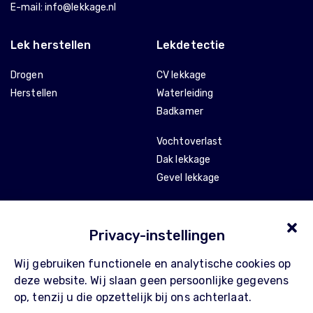
E-mail:
info@lekkage.nl
Lek herstellen
Lekdetectie
Drogen
CV lekkage
Herstellen
Waterleiding
Badkamer
Vochtoverlast
Dak lekkage
Gevel lekkage
Stankoverlast
Tocht en isolatie
Privacy-instellingen
Wij gebruiken functionele en analytische cookies op
Over Pompe
Contact
deze website. Wij slaan geen persoonlijke gegevens
Waarom Pompe
FAQ
op, tenzij u die opzettelijk bij ons achterlaat.
Werkwijze