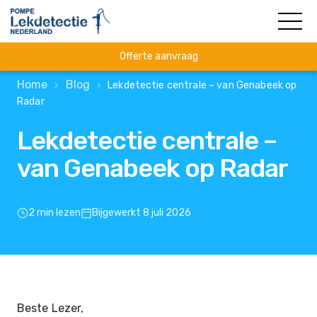
Offerte aanvraag
Home
Blog
›
›
Lekdetectie centrale – van Genabeek op
Radar
Lekdetectie centrale –
van Genabeek op Radar
2 min lezen
Bijgewerkt 8 juli 2026
Beste Lezer,