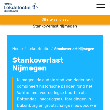
Offerte aanvraag
Stankoverlast Nijmegen
Home
Lekdetectie
/
/
Stankoverlast Nijmegen
Stankoverlast
Nijmegen
Nijmegen, de oudste stad van Nederland,
combineert historische panden rond het
Valkhof met vooroorlogse buurten als
Bottendaal, naoorlogse uitbreidingen in
Dukenburg en grootschalige nieuwbouw in