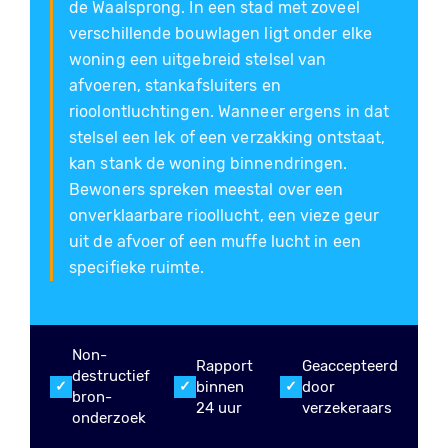
de Waalsprong. In een stad met zoveel
verschillende bouwlagen ligt onder elke
woning een uitgebreid stelsel van
afvoeren, stankafsluiters en
rioolontluchtingen. Wanneer ergens in dat
stelsel een lek of een verzakking ontstaat,
kan stank de woning binnendringen.
Bewoners spreken meestal over een
onverklaarbare rioollucht, een vieze geur
uit de afvoer of een muffe lucht in een
specifieke ruimte.
Non-
Rapport
Geaccepteerd
destructief
binnen
door
bron-
24 uur
verzekeraars
onderzoek