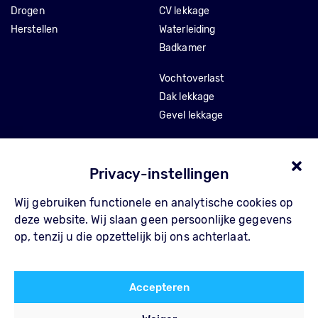
Drogen
CV lekkage
Herstellen
Waterleiding
Badkamer
Vochtoverlast
Dak lekkage
Gevel lekkage
Stankoverlast
Tocht en isolatie
Privacy-instellingen
Wij gebruiken functionele en analytische cookies op
Over Pompe
Contact
deze website. Wij slaan geen persoonlijke gegevens
Waarom Pompe
FAQ
op, tenzij u die opzettelijk bij ons achterlaat.
Werkwijze
Privacy Policy
Referenties
Algemene voorwaarden
Accepteren
Blog