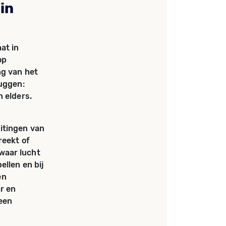
in
at in
op
ng van het
ruggen:
n elders.
itingen van
reekt of
waar lucht
ellen en bij
en
ar en
een