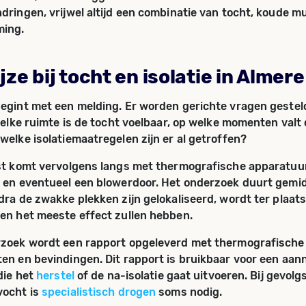
dringen, vrijwel altijd een combinatie van tocht, koude m
ing.
ze bij tocht en isolatie in Almere
egint met een melding. Er worden gerichte vragen gestel
 welke ruimte is de tocht voelbaar, op welke momenten valt
welke isolatiemaatregelen zijn er al getroffen?
st komt vervolgens langs met thermografische apparatuur
 en eventueel een blowerdoor. Het onderzoek duurt gemid
dra de zwakke plekken zijn gelokaliseerd, wordt ter plaat
en het meeste effect zullen hebben.
rzoek wordt een rapport opgeleverd met thermografische
en en bevindingen. Dit rapport is bruikbaar voor een aan
die het
herstel
of de na-isolatie gaat uitvoeren. Bij gevol
vocht is
specialistisch drogen
soms nodig.