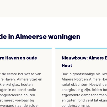
tie in Almeerse woningen
re Haven en oude
Nieuwbouw: Almere B
Hout
t de eerste bouwfase van
Ook in grootschalige nieuw
ere Haven, Almere Stad en
Almere Poort en Almere Ho
k enkel glas, houten
isolatieklachten. Hoewel d
ngen in de constructie
energiezuinig zijn, leiden 
 ongeïsoleerde houten
afgewerkte dampschermen, 
het meest voelbaar bij
en gaten rond ventilatiekan
overgang naar de zolder.
condensvorming.