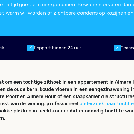
iet altijd goed zijn meegenomen. Bewoners ervaren dan 
iet warm wil worden of zichtbare condens op kozijnen e
ek
Rapport binnen 24 uur
Geacc
at om een tochtige zithoek in een appartement in Almere
en de oude kern, koude vloeren in een eengezinswoning i
re Poort en Almere Hout of een slaapkamer die structure
e rest van de woning: professioneel
onderzoek naar tocht en
akke plekken in beeld zonder dat er onnodig hoeft te wo
n.