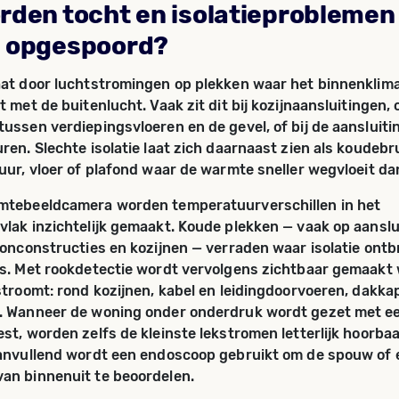
rden tocht en isolatieproblemen 
 opgespoord?
at door luchtstromingen op plekken waar het binnenklima
 met de buitenlucht. Vaak zit dit bij kozijnaansluitingen, 
ussen verdiepingsvloeren en de gevel, of bij de aansluiti
ren. Slechte isolatie laat zich daarnaast zien als koudeb
uur, vloer of plafond waar de warmte sneller wegvloeit da
mtebeeldcamera worden temperatuurverschillen in het
lak inzichtelijk gemaakt. Koude plekken — vaak op aanslu
konconstructies en kozijnen — verraden waar isolatie ontb
s. Met rookdetectie wordt vervolgens zichtbaar gemaakt 
stroomt: rond kozijnen, kabel en leidingdoorvoeren, dakkap
. Wanneer de woning onder onderdruk wordt gezet met e
st, worden zelfs de kleinste lekstromen letterlijk hoorba
Aanvullend wordt een endoscoop gebruikt om de spouw of 
an binnenuit te beoordelen.