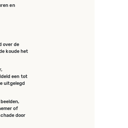
uren en
d over de
 de koude het
,
deld een tot
se uitgelegd
 beelden,
nemer of
gschade door