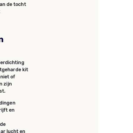
an de tocht
t
n
ierdichting
tgeharde kit
niet of
n zijn
st.
idingen
ijft en
rde
ar lucht en