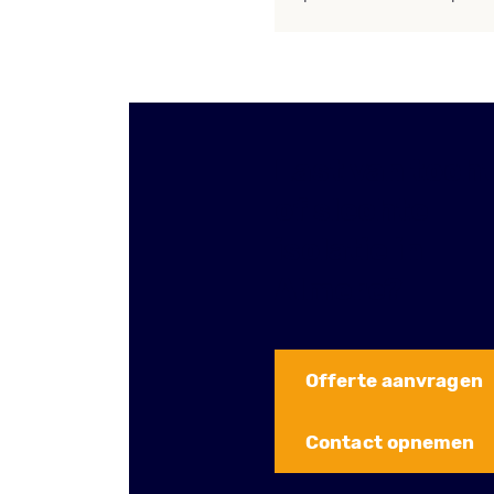
Last van toch
of slechte
isolatie in
Almere?
Offerte aanvragen
Contact opnemen