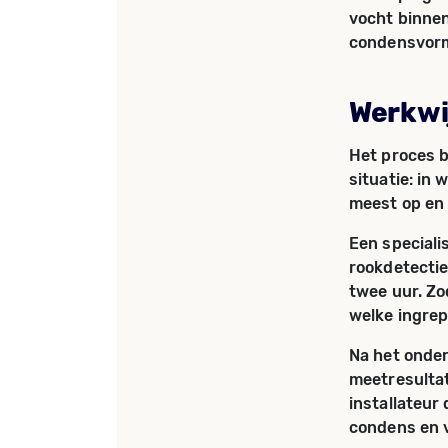
vocht binnen
condensvorm
Werkwij
Het proces b
situatie: in
meest op en 
Een speciali
rookdetectie
twee uur. Zo
welke ingrep
Na het onde
meetresultat
installateur 
condens en 