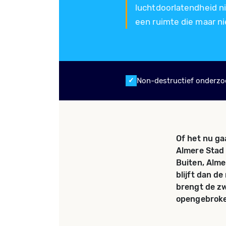
luchtdoorlatendheid n
een ruimte die maar n
Non-destructief onderzo
Of het nu ga
Almere Stad 
Buiten, Alme
blijft dan d
brengt de zw
opengebroke