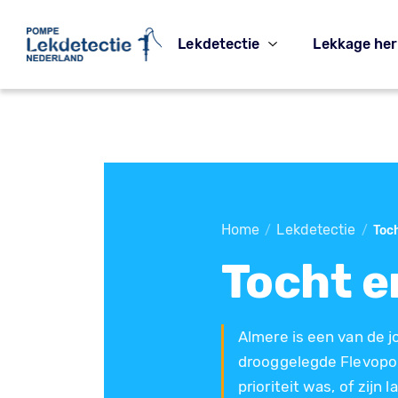
Lekdetectie
Lekkage her
Home
Lekdetectie
/
/
Toch
Tocht e
Almere is een van de 
drooggelegde Flevopold
prioriteit was, of zijn