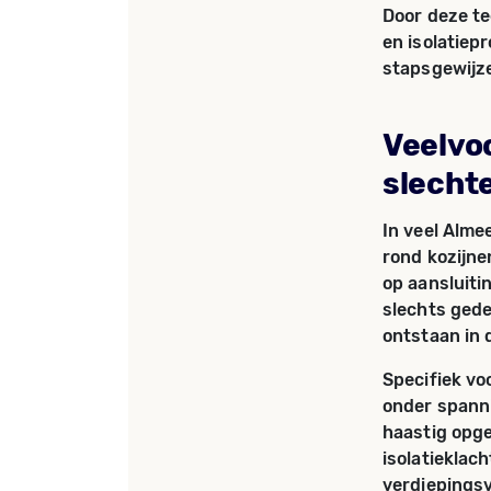
Door deze te
en isolatiep
stapsgewijz
Veelvo
slechte
In veel Alme
rond kozijne
op aansluiti
slechts gede
ontstaan in 
Specifiek vo
onder spanni
haastig opge
isolatieklac
verdiepings