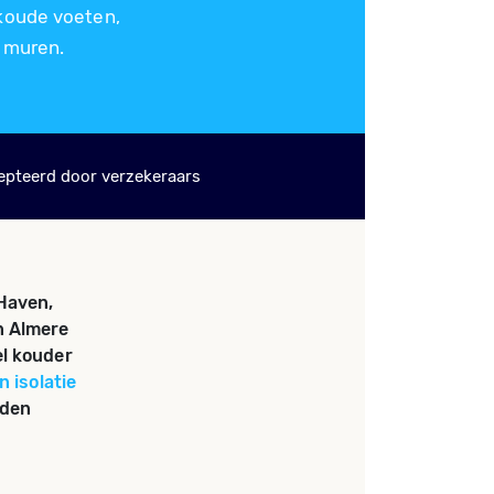
koude voeten,
n muren.
epteerd door verzekeraars
 Haven,
n Almere
el kouder
 isolatie
rden