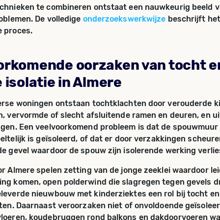
chnieken te combineren ontstaat een nauwkeurig beeld v
roblemen. De volledige
onderzoekswerkwijze
beschrijft he
e proces.
orkomende oorzaken van tocht e
 isolatie in Almere
erse woningen ontstaan tochtklachten door verouderde k
n, vervormde of slecht afsluitende ramen en deuren, en ui
ngen. Een veelvoorkomend probleem is dat de spouwmuur 
eltelijk is geïsoleerd, of dat er door verzakkingen scheure
de gevel waardoor de spouw zijn isolerende werking verlie
or Almere spelen zetting van de jonge zeeklei waardoor le
ng komen, open polderwind die slagregen tegen gevels dr
leverde nieuwbouw met kinderziektes een rol bij tocht en
hten. Daarnaast veroorzaken niet of onvoldoende geïsolee
vloeren, koudebruggen rond balkons en dakdoorvoeren wa