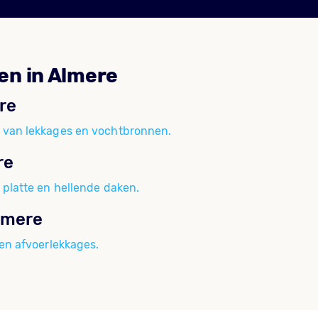
en in Almere
re
 van lekkages en vochtbronnen.
re
 platte en hellende daken.
lmere
 en afvoerlekkages.