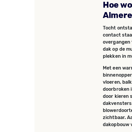
Hoe wo
Almere
Tocht ontsta
contact staat
overgangen t
dak op de mu
plekken in m
Met een war
binnenopperv
vloeren, bal
doorbroken i
door kieren 
dakvensters
blowerdoorte
zichtbaar. 
dakopbouw v