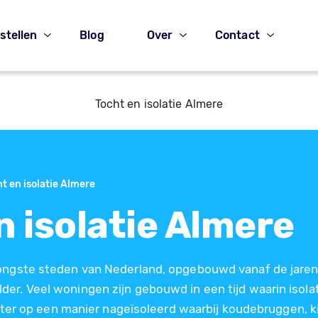
stellen
Blog
Over
Contact
Tocht en isolatie Almere
t en isolatie Almere
n isolatie Almere
jongste steden van Nederland, opgebouwd vanaf de jaren
er. Veel woningen zijn gebouwd in een tijd waarin isola
 later op een manier nageïsoleerd waarbij koudebruggen, k