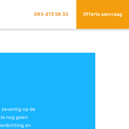
085-273 58 35
Offerte aanvraag
 zeventig op de
tie nog geen
ierdichting en