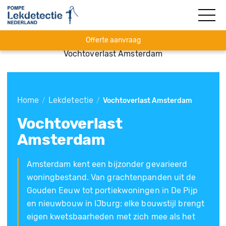
Offerte aanvraag
Vochtoverlast Amsterdam
Home
Lekdetectie
/
/
Vochtoverlast Amsterdam
Vochtoverlast
Amsterdam
Amsterdam kent een bijzonder gevarieerd
woningbestand. Van grachtenpanden uit de
Gouden Eeuw tot portiekwoningen in De Pijp
en nieuwbouw in IJburg: elke bouwstijl brengt
eigen kwetsbaarheden met zich mee als het