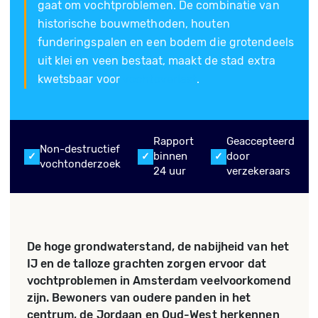
gaat om vochtproblemen. De combinatie van
historische bouwmethoden, houten
funderingspalen en een bodem die grotendeels
uit klei en veen bestaat, maakt de stad extra
kwetsbaar voor
vochtoverlast
.
Rapport
Geaccepteerd
Non-destructief
binnen
door
vochtonderzoek
24 uur
verzekeraars
De hoge grondwaterstand, de nabijheid van het
IJ en de talloze grachten zorgen ervoor dat
vochtproblemen in Amsterdam veelvoorkomend
zijn. Bewoners van oudere panden in het
centrum, de Jordaan en Oud-West herkennen