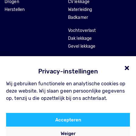
Drogen
CV lekkage
Herstellen
Waterleiding
Badkamer
Vochtoverlast
Dak lekkage
Gevel lekkage
Stankoverlast
Tocht en isolatie
Privacy-instellingen
Wij gebruiken functionele en analytische cookies op
Over Pompe
Contact
deze website. Wij slaan geen persoonlijke gegevens
Waarom Pompe
FAQ
op, tenzij u die opzettelijk bij ons achterlaat.
Werkwijze
Privacy Policy
Referenties
Algemene voorwaarden
Accepteren
Blog
Weiger