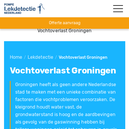
Offerte aanvraag
Vochtoverlast Groningen
Home
Lekdetectie
/
/
Vochtoverlast Groningen
Vochtoverlast Groningen
Groningen heeft als geen andere Nederlandse
stad te maken met een unieke combinatie van
factoren die vochtproblemen veroorzaken. De
kleigrond houdt water vast, de
grondwaterstand is hoog en de aardbevingen
als gevolg van de gaswinning hebben bij