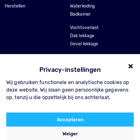
Herstellen
Waterleiding
Badkamer
Vochtoverlast
Dak lekkage
Gevel lekkage
Stankoverlast
Tocht en isolatie
Privacy-instellingen
Wij gebruiken functionele en analytische cookies op
Over Pompe
Contact
deze website. Wij slaan geen persoonlijke gegevens
Waarom Pompe
FAQ
op, tenzij u die opzettelijk bij ons achterlaat.
Werkwijze
Privacy Policy
Referenties
Algemene voorwaarden
Accepteren
Blog
Weiger