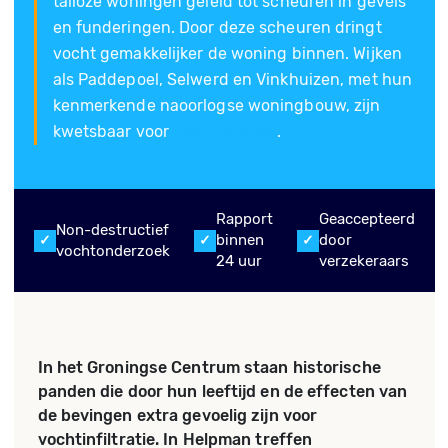
talloze woningen geleid tot scheuren in gevels
en funderingen. Door deze scheuren dringt
vocht gemakkelijker de woning binnen. Wijken
als Paddepoel, Selwerd en Vinkhuizen, met hun
kenmerkende naoorlogse woningbouw, zijn
kwetsbaar voor
vochtoverlast
.
Rapport
Geaccepteerd
Non-destructief
binnen
door
vochtonderzoek
24 uur
verzekeraars
In het Groningse Centrum staan historische
panden die door hun leeftijd en de effecten van
de bevingen extra gevoelig zijn voor
vochtinfiltratie. In Helpman treffen