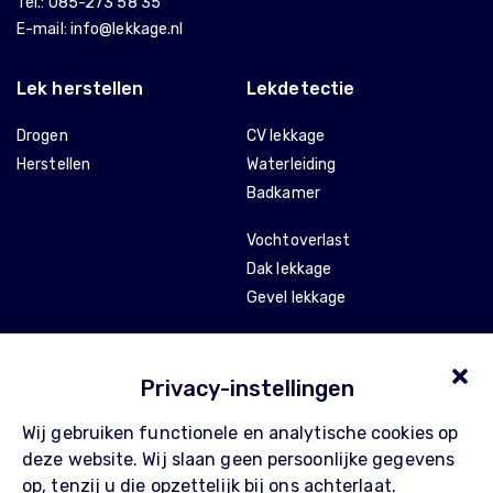
Tel.:
085-273 58 35
E-mail:
info@lekkage.nl
Lek herstellen
Lekdetectie
Drogen
CV lekkage
Herstellen
Waterleiding
Badkamer
Vochtoverlast
Dak lekkage
Gevel lekkage
Stankoverlast
Tocht en isolatie
Privacy-instellingen
Wij gebruiken functionele en analytische cookies op
Over Pompe
Contact
deze website. Wij slaan geen persoonlijke gegevens
Waarom Pompe
FAQ
op, tenzij u die opzettelijk bij ons achterlaat.