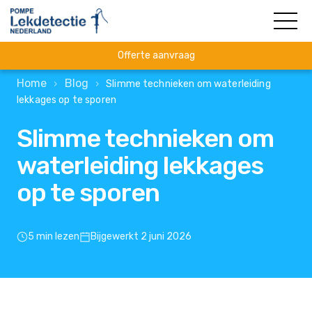
Offerte aanvraag
Home
Blog
›
›
Slimme technieken om waterleiding
lekkages op te sporen
Slimme technieken om
waterleiding lekkages
op te sporen
5 min lezen
Bijgewerkt 2 juni 2026