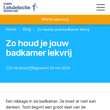
Offerte aanvraag
Home
Blog
›
›
Zo houd je jouw badkamer lekvrij
Zo houd je jouw
badkamer lekvrij
5 min lezen
Bijgewerkt 20 mei 2026
Een lekkage in de badkamer. Je moet er niet aan
denken. Toch begint een groot deel van de