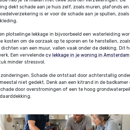
ing dekt schade aan je huis zelf, zoals muren, plafonds en
boedelverzekering is er voor de schade aan je spullen, zoal
 kleding.
n plotselinge lekkage in bijvoorbeeld een waterleiding wo
e kosten om de oorzaak op te sporen en te herstellen, zoal
dichten van een muur, vallen vaak onder de dekking. Dit h
werk. Een vervelende
cv lekkage in je woning in Amsterdam
tuk minder stressvol.
itzonderingen. Schade die ontstaat door achterstallig ond
 meestal niet gedekt. Denk aan een kitrand in de badkamer d
 schade door overstromingen of een te hoog grondwaterpeil
ndaarddekking.