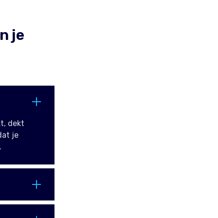
n je
t, dekt
dat je
.