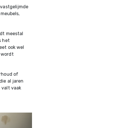
 vastgelijmde
s meubels,
rdt meestal
s het
eet ook wel
wordt
erhoud of
ie al jaren
 valt vaak