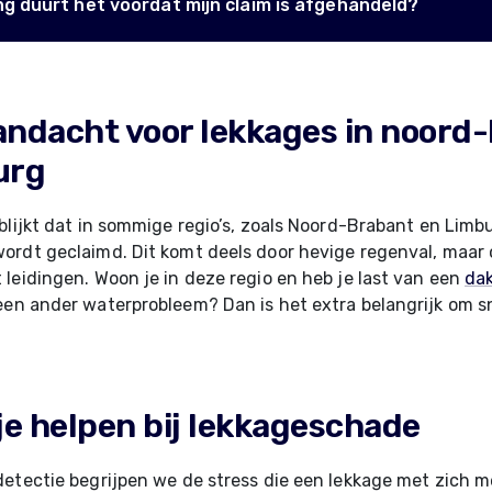
ng duurt het voordat mijn claim is afgehandeld?
andacht voor lekkages in noord
urg
blijkt dat in sommige regio’s, zoals Noord-Brabant en Limb
rdt geclaimd. Dit komt deels door hevige regenval, maar 
leidingen. Woon je in deze regio en heb je last van een
dak
een ander waterprobleem? Dan is het extra belangrijk om sn
 je helpen bij lekkageschade
etectie begrijpen we de stress die een lekkage met zich 