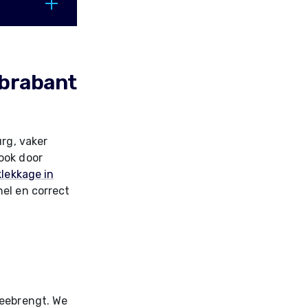
-brabant
urg, vaker
ook door
lekkage in
el en correct
meebrengt. We