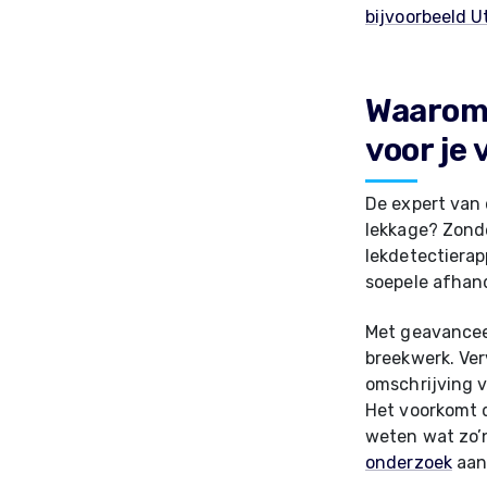
bijvoorbeeld U
Waarom 
voor je
De expert van 
lekkage? Zonde
lekdetectierap
soepele afhand
Met geavancee
breekwerk. Ver
omschrijving v
Het voorkomt d
weten wat zo’
onderzoek
aan