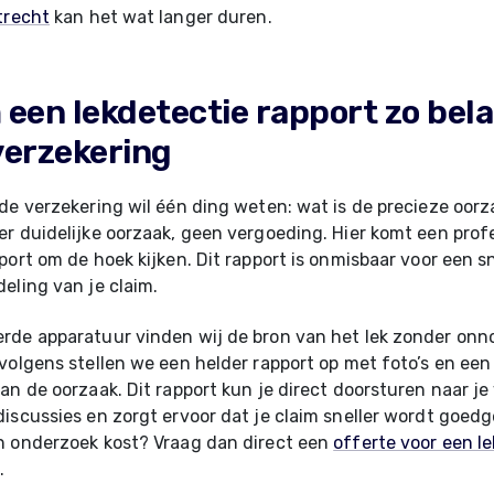
trecht
kan het wat langer duren.
een lekdetectie rapport zo belan
 verzekering
de verzekering wil één ding weten: wat is de precieze oor
r duidelijke oorzaak, geen vergoeding. Hier komt een prof
port om de hoek kijken. Dit rapport is onmisbaar voor een s
eling van je claim.
rde apparatuur vinden wij de bron van het lek zonder onn
volgens stellen we een helder rapport op met foto’s en een 
an de oorzaak. Dit rapport kun je direct doorsturen naar je
iscussies en zorgt ervoor dat je claim sneller wordt goedge
n onderzoek kost? Vraag dan direct een
offerte voor een l
.