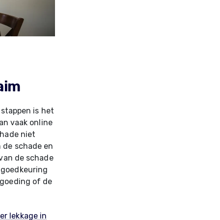
aim
 stappen is het
kan vaak online
chade niet
m de schade en
l van de schade
a goedkeuring
rgoeding of de
r lekkage in