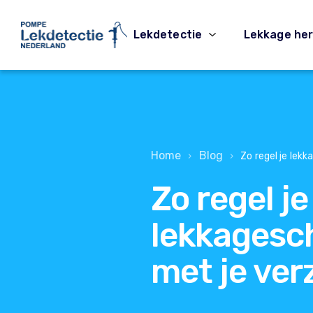
Lekdetectie
Lekkage her
Home
Blog
›
›
Zo regel je lek
Zo regel je
lekkagesc
met je ver