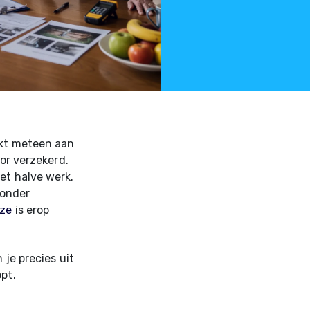
nkt meteen aan
oor verzekerd.
et halve werk.
zonder
jze
is erop
 je precies uit
pt.