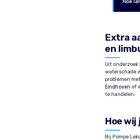
Hoe la
Extra a
en limb
Uit onderzoek 
waterschade wo
problemen met 
Eindhoven
of 
te handelen.
Hoe wij
Bij Pompe Lekd