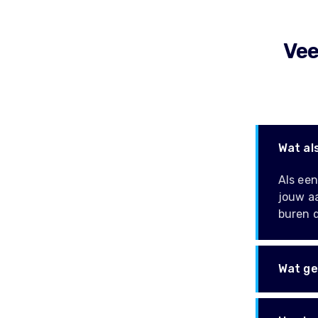
Vee
Wat al
Als een
jouw aa
buren d
Wat geb