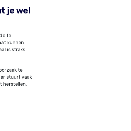
t je wel
ade te
 nat kunnen
al is straks
oorzaak te
aar stuurt vaak
 herstellen,