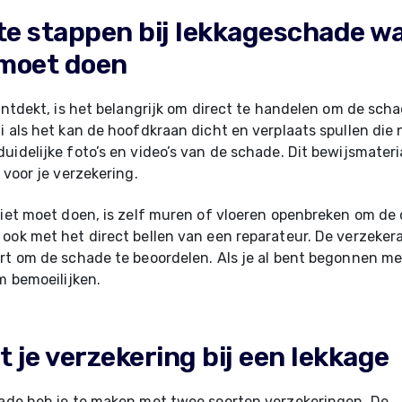
te stappen bij lekkageschade wa
 moet doen
 ontdekt, is het belangrijk om direct te handelen om de sch
i als het kan de hoofdkraan dicht en verplaats spullen die
uidelijke foto’s en video’s van de schade. Dit bewijsmateria
 voor je verzekering.
niet moet doen, is zelf muren of vloeren openbreken om de 
ook met het direct bellen van een reparateur. De verzeker
rt om de schade te beoordelen. Als je al bent begonnen met
im bemoeilijken.
 je verzekering bij een lekkage
hade heb je te maken met twee soorten verzekeringen. De