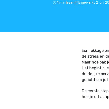
4 min lezen
Bijgewerkt 2 juni 2
Een lekkage on
de stress en d
Maar hoe pak j
Het begint al
duidelijke oor
gericht om je 
De eerste stap
hoe je dit aan