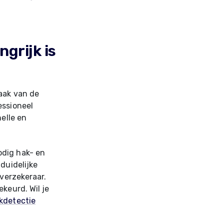
grijk is
zaak van de
essioneel
nelle en
odig hak- en
duidelijke
 verzekeraar.
keurd. Wil je
ekdetectie