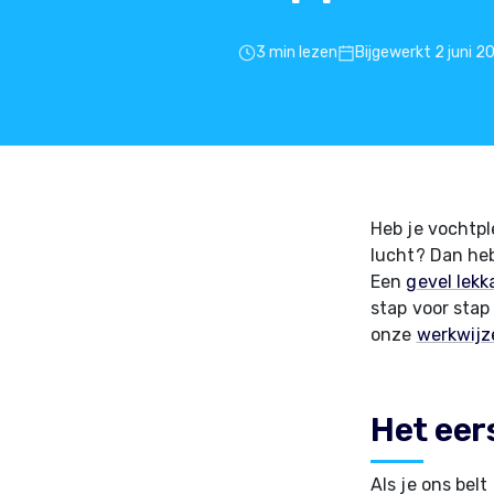
3 min lezen
Bijgewerkt 2 juni 2
Heb je vochtpl
lucht? Dan heb
Een
gevel lekk
stap voor stap
onze
werkwijze
Het eer
Als je ons belt