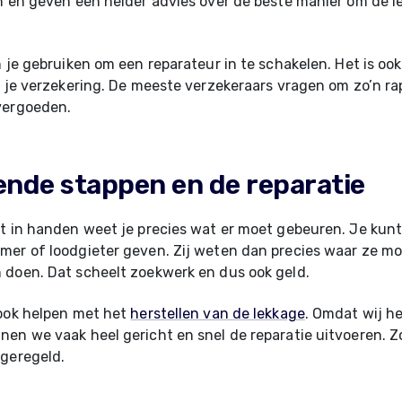
n en geven een helder advies over de beste manier om de l
n je gebruiken om een reparateur in te schakelen. Het is ook
r je verzekering. De meeste verzekeraars vragen om zo’n ra
vergoeden.
ende stappen en de reparatie
t in handen weet je precies wat er moet gebeuren. Je kunt
er of loodgieter geven. Zij weten dan precies waar ze mo
 doen. Dat scheelt zoekwerk en dus ook geld.
 ook helpen met het
herstellen van de lekkage
. Omdat wij he
en we vaak heel gericht en snel de reparatie uitvoeren. Zo
 geregeld.