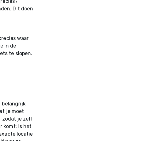
precies?
nden. Dit doen
precies waar
e in de
ts te slopen.
 belangrijk
wat je moet
 zodat je zelf
 komt: is het
exacte locatie