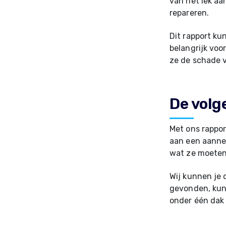
van het lek aa
repareren.
Dit rapport ku
belangrijk voo
ze de schade 
De volg
Met ons rappor
aan een aannem
wat ze moeten
Wij kunnen je
gevonden, kunn
onder één dak