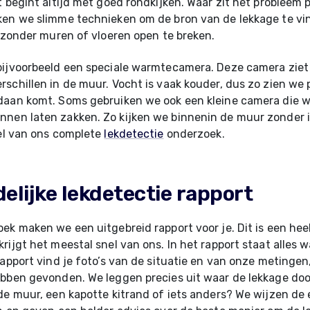
t begint altijd met goed rondkijken. Waar zit het probleem 
ken we slimme technieken om de bron van de lekkage te vi
d zonder muren of vloeren open te breken.
bijvoorbeeld een speciale warmtecamera. Deze camera ziet
schillen in de muur. Vocht is vaak kouder, dus zo zien we 
daan komt. Soms gebruiken we ook een kleine camera die w
en laten zakken. Zo kijken we binnenin de muur zonder ie
el van ons complete
lekdetectie
onderzoek.
delijke lekdetectie rapport
ek maken we een uitgebreid rapport voor je. Dit is een heel
rijgt het meestal snel van ons. In het rapport staat alles 
rapport vind je foto’s van de situatie en van onze metingen,
bben gevonden. We leggen precies uit waar de lekkage door
de muur, een kapotte kitrand of iets anders? We wijzen de 