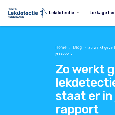
Lekdetectie
Lekkage her
Home
Blog
›
›
Zo werkt gevel l
je rapport
Zo werkt g
lekdetectie
staat er in
rapport