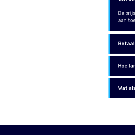
De prij
aan toe
Betaal
Hoe la
Wat als