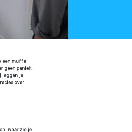
je een muffe
ar geen paniek.
j leggen je
precies over
en. Waar zie je