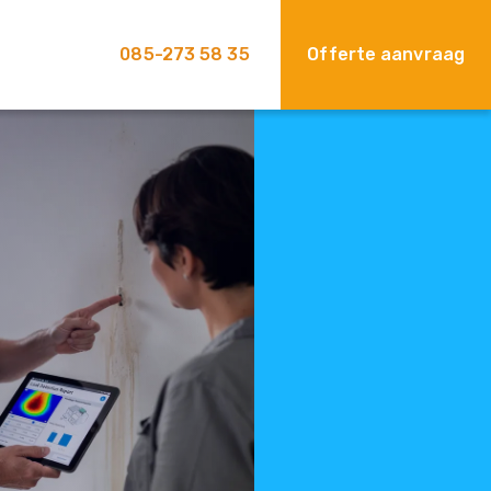
085-273 58 35
Offerte aanvraag