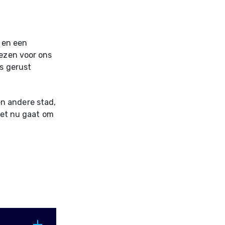
d en een
iezen voor ons
es gerust
n andere stad,
 het nu gaat om