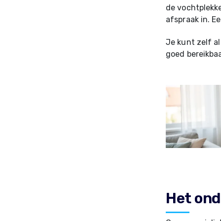
de vochtplekk
afspraak in. E
Je kunt zelf a
goed bereikbaa
Het onde