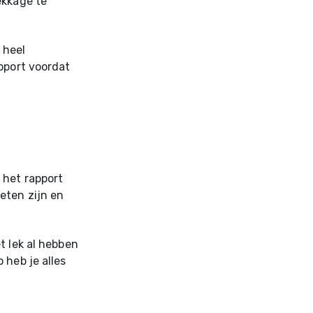
ekkage te
 heel
pport voordat
 het rapport
eten zijn en
t lek al hebben
 heb je alles