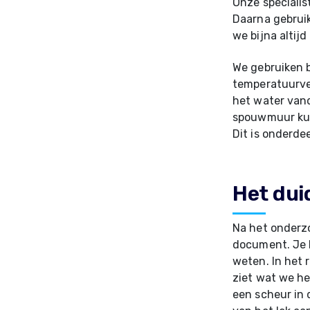
Onze specialis
Daarna gebrui
we bijna altij
We gebruiken 
temperatuurver
het water van
spouwmuur kunn
Dit is onderde
Het dui
Na het onderzo
document. Je k
weten. In het 
ziet wat we he
een scheur in 