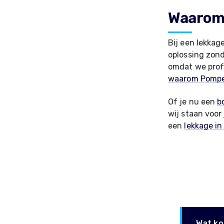
Waarom 
Bij een lekkag
oplossing zond
omdat we profe
waarom Pomp
Of je nu een
b
wij staan voor
een
lekkage i
Wat ko