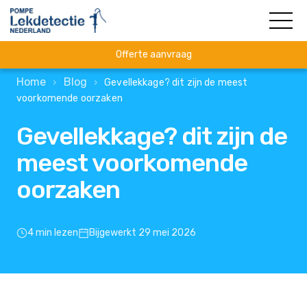
Offerte aanvraag
Home
Blog
›
›
Gevellekkage? dit zijn de meest
voorkomende oorzaken
Gevellekkage? dit zijn de
meest voorkomende
oorzaken
4 min lezen
Bijgewerkt 29 mei 2026