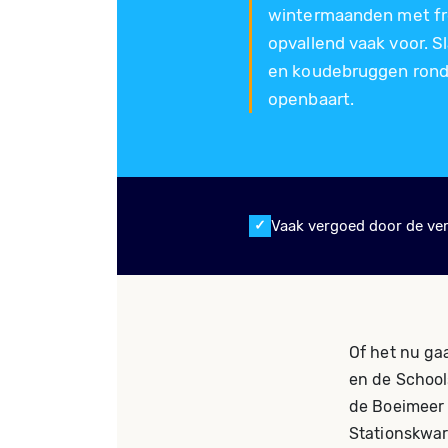
wintermaanden met fre
opvallend vaak voor. 
en koudebruggen rond 
openbaart.
Vaak vergoed door de ve
Of het nu ga
en de School
de Boeimeer 
Stationskwart