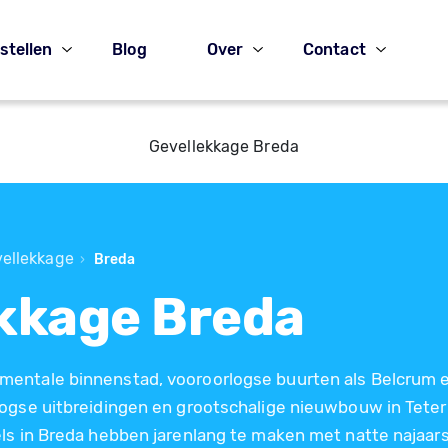
stellen
Blog
Over
Contact
Gevellekkage Breda
ellekkage
›
Breda
kkage Breda
entale binnenstad, vooroorlogse buurten als Belcrum 
logse uitbreidingen en grootschalige nieuwbouw in Teter
ls in Breda hebben jarenlang te maken met natte najaar