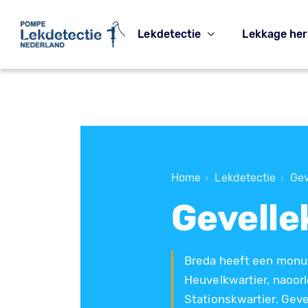
Lekdetectie
Lekkage her
Home
Lekdetectie
Gev
›
›
Gevelle
Breda heeft een monum
Heuvelkwartier, naoor
Stationskwartier. Geve