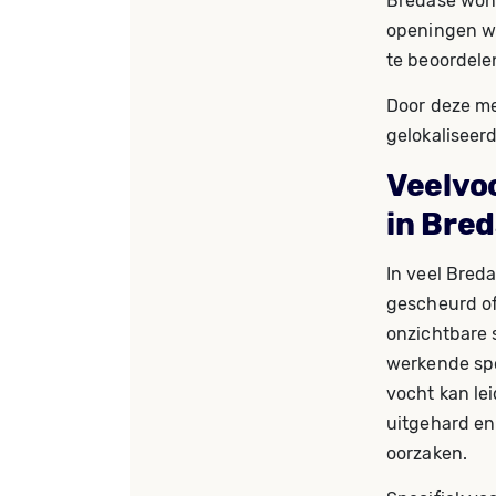
Bredase won
openingen w
te beoordele
Door deze me
gelokaliseer
Veelvo
in Bre
In veel Bred
gescheurd of
onzichtbare 
werkende spo
vocht kan lei
uitgehard en
oorzaken.