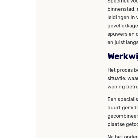
Specifiek vo
binnenstad,
leidingen in
gevellekkage
spuwers en d
en juist lang
Werkwij
Het proces b
situatie: waa
woning betre
Een speciali
duurt gemidd
gecombineerd
plaatse geto
Na het onder