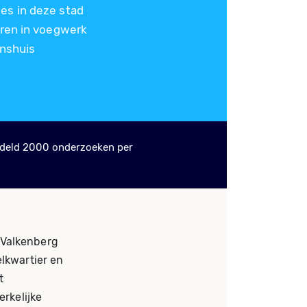
es in deze stad
uren in voegwerk
enshuis
deld 2000 onderzoeken per
 Valkenberg
lkwartier en
t
erkelijke