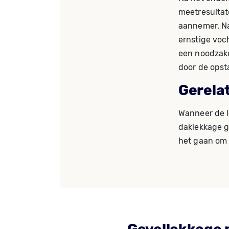
meetresultat
aannemer. Na
ernstige voc
een noodzake
door de opst
Gerela
Wanneer de l
daklekkage g
het gaan om 