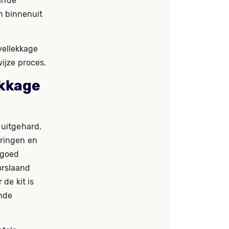
ande
n binnenuit
vellekkage
ijze proces.
ekkage
 uitgehard,
dringen en
 goed
orslaand
de kit is
nde