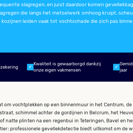
quente slagregen, en juist daardoor komen gevellekkag
Slagregen die langs het metselwerk omhoog kruipt, sche
kozijnen leiden vaak tot vochtschade die zich pas binn
Kwaliteit is gewaarborgd dankzij
Gemid
rzekering
onze eigen vakmensen
jaar
at om vochtplekken op een binnenmuur in het Centrum, de
straat, schimmel achter de gordijnen in Belcrum, het Heuve
of natte plinten na een regenbui in Teteringen, Bavel en he
ier: professionele gevellekdetectie biedt uitkomst om de w