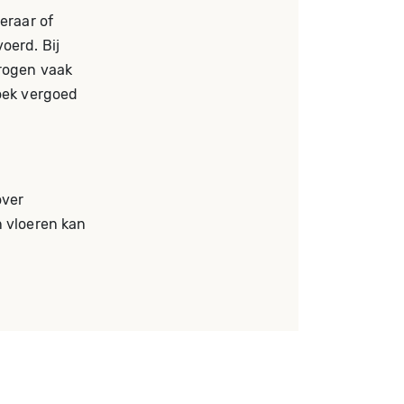
eraar of
oerd. Bij
drogen vaak
zoek vergoed
over
n vloeren kan