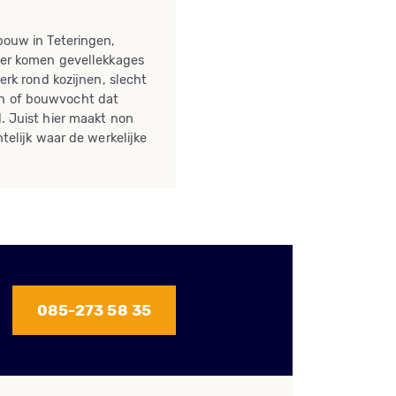
bouw in Teteringen,
ier komen gevellekkages
erk rond kozijnen, slecht
 of bouwvocht dat
. Juist hier maakt non
telijk waar de werkelijke
085-273 58 35