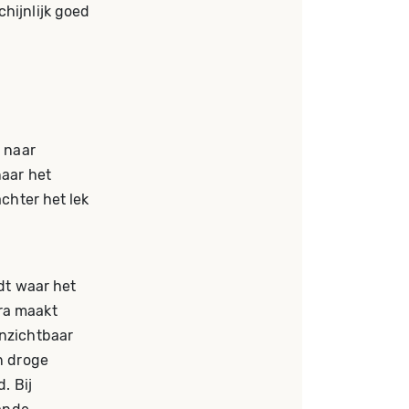
hijnlijk goed
t naar
naar het
achter het lek
rdt waar het
ra maakt
onzichtbaar
n droge
. Bij