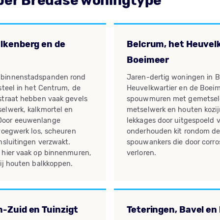
per Bredase woningtype
lkenberg en de
Belcrum, het Heuvelk
Boeimeer
 binnenstadspanden rond
Jaren-dertig woningen in B
steel in het Centrum, de
Heuvelkwartier en de Boei
straat hebben vaak gevels
spouwmuren met gemetselde
elwerk, kalkmortel en
metselwerk en houten kozij
Door eeuwenlange
lekkages door uitgespoeld 
voegwerk los, scheuren
onderhouden kit rondom de
nsluitingen verzwakt.
spouwankers die door corro
 hier vaak op binnenmuren,
verloren.
ij houten balkkoppen.
-Zuid en Tuinzigt
Teteringen, Bavel en