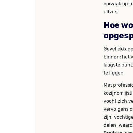
oorzaak op t
uitziet.
Hoe wo
opges
Gevellekkages
binnen: het 
laagste punt.
te liggen.
Met professi
kozijnomlijst
vocht zich v
vervolgens d
zijn: vochti
delen, waardo