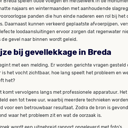
or Breda spelen oude voegen en metselwerk in de monume
 natte najaars en wintermaanden met aanhoudende slagre
 vooroorlogse panden die hun einde naderen een rol bij het
s. Daarnaast kunnen verkeerd geplaatste afvoerpijpen, ver
efecte loodaansluitingen ervoor zorgen dat regenwater ni
s de gevel naar binnen wordt geleid.
ze bij gevellekkage in Breda
egint met een melding. Er worden gerichte vragen gesteld 
r is het vocht zichtbaar, hoe lang speelt het probleem en w
ft het?
st komt vervolgens langs met professionele apparatuur. He
eld een tot twee uur, waarbij meerdere technieken worde
 voor een betrouwbaar resultaat. Zodra de bron is gevond
ond waar het probleem zit en wat de oorzaak is.
zoek wordt een uitgebreid rapport opgeleverd met foto’s,