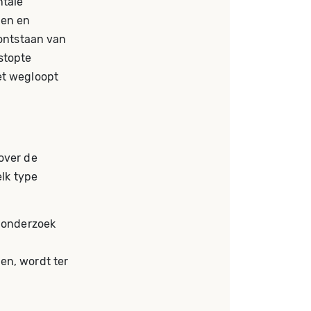
ntale
gen en
 ontstaan van
stopte
et wegloopt
over de
elk type
t onderzoek
n
en, wordt ter