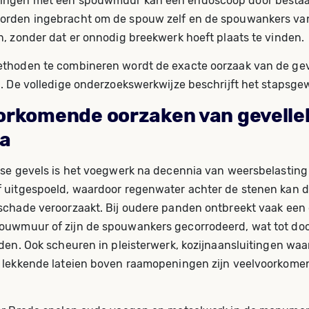
ingen met een spouwmuur kan een endoscoop door besta
orden ingebracht om de spouw zelf en de spouwankers va
n, zonder dat er onnodig breekwerk hoeft plaats te vinden.
thoden te combineren wordt de exacte oorzaak van de ge
d. De volledige onderzoekswerkwijze beschrijft het stapsgew
orkomende oorzaken van gevell
da
ase gevels is het voegwerk na decennia van weersbelasting
 uitgespoeld, waardoor regenwater achter de stenen kan 
schade veroorzaakt. Bij oudere panden ontbreekt vaak een
uwmuur of zijn de spouwankers gecorrodeerd, wat tot do
den. Ook scheuren in pleisterwerk, kozijnaansluitingen waar 
 lekkende lateien boven raamopeningen zijn veelvoorkome