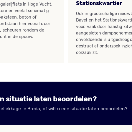
Stationskwartier
galerijflats in Hoge Vucht,
kennen veelal seriematig
Ook in grootschalige nieuw
baksteen, beton of
Bavel en het Stationskwart
ntstaan hier vooral door
voor, vaak door haastig kitw
, scheuren rondom de
aangesloten dampschermen
ocht in de spouw.
onvoldoende is uitgedroogd
destructief onderzoek inzich
oorzaak zit.
n situatie laten beoordelen?
llekkage in Breda, of wilt u een situatie laten beoordelen?