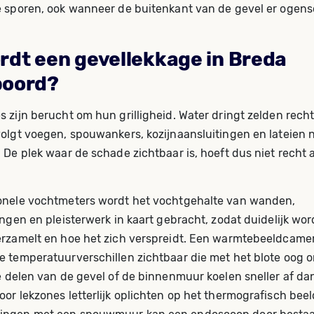
e sporen, ook wanneer de buitenkant van de gevel er ogensc
rdt een gevellekkage in Breda
poord?
 zijn berucht om hun grilligheid. Water dringt zelden rech
volgt voegen, spouwankers, kozijnaansluitingen en lateien 
 De plek waar de schade zichtbaar is, hoeft dus niet recht 
onele vochtmeters wordt het vochtgehalte van wanden,
ingen en pleisterwerk in kaart gebracht, zodat duidelijk wo
erzamelt en hoe het zich verspreidt. Een warmtebeeldcame
e temperatuurverschillen zichtbaar die met het blote oog 
ge delen van de gevel of de binnenmuur koelen sneller af da
or lekzones letterlijk oplichten op het thermografisch beeld