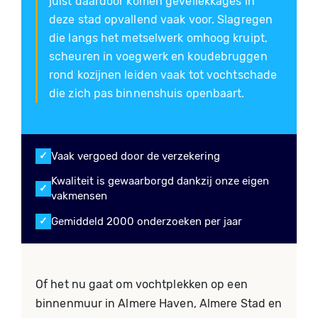
juist daardoor komen gevellekkages in
deze stad opvallend vaak voor. Slagregen
die langs het metselwerk omhoog kruipt,
scheuren in voegwerk en koudebruggen
rond kozijnen leiden vaak tot vochtschade
die zich pas binnenshuis openbaart.
Vaak vergoed door de verzekering
Kwaliteit is gewaarborgd dankzij onze eigen
vakmensen
Gemiddeld 2000 onderzoeken per jaar
Of het nu gaat om vochtplekken op een
binnenmuur in Almere Haven, Almere Stad en