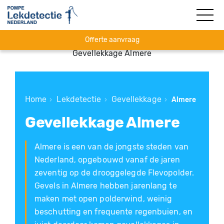
Offerte aanvraag
Gevellekkage Almere
Home
Lekdetectie
Gevellekkage
›
›
›
Almere
Gevellekkage Almere
Almere is een van de jongste steden van
Nederland, opgebouwd vanaf de jaren
zeventig op de drooggelegde Flevopolder.
Gevels in Almere hebben jarenlang te
maken met open polderwind, weinig
beschutting en frequente regenbuien, en