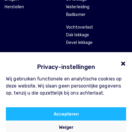
Herstellen
Waterleiding
Badkamer
Vochtoverlast
Dak lekkage
Gevel lekkage
Stankoverlast
Tocht en isolatie
Privacy-instellingen
Wij gebruiken functionele en analytische cookies op
Over Pompe
Contact
deze website. Wij slaan geen persoonlijke gegevens
Waarom Pompe
FAQ
op, tenzij u die opzettelijk bij ons achterlaat.
Werkwijze
Privacy Policy
Referenties
Algemene voorwaarden
Accepteren
Blog
Weiger