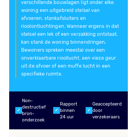
verschillende bouwlagen ligt onder elke
woning een uitgebreid stelsel van
afvoeren, stankafsluiters en
rioolontluchtingen. Wanneer ergens in dat
stelsel een lek of een verzakking ontstaat,
kan stank de woning binnendringen.
Bewoners spreken meestal over een
onverklaarbare rioollucht, een vieze geur
uit de afvoer of een muffe lucht in een
specifieke ruimte.
Non-
Rapport
Geaccepteerd
destructief
binnen
door
bron-
24 uur
verzekeraars
onderzoek