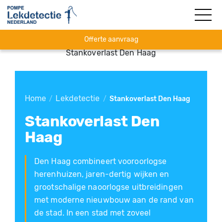
Offerte aanvraag
Stankoverlast Den Haag
Home
Lekdetectie
/
/
Stankoverlast Den Haag
Stankoverlast Den
Haag
Den Haag combineert vooroorlogse
herenhuizen, jaren-dertig wijken en
grootschalige naoorlogse uitbreidingen
met moderne nieuwbouw aan de rand van
de stad. In een stad met zoveel