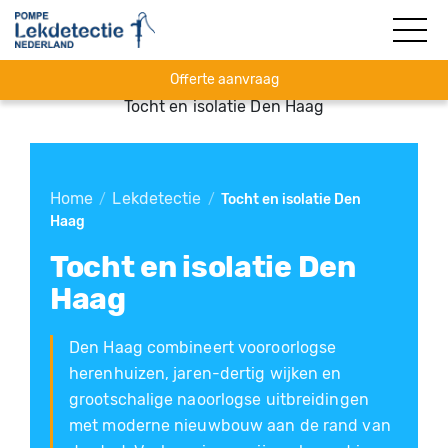
Offerte aanvraag
Tocht en isolatie Den Haag
Home
Lekdetectie
/
/
Tocht en isolatie Den
Haag
Tocht en isolatie Den
Haag
Den Haag combineert vooroorlogse
herenhuizen, jaren-dertig wijken en
grootschalige naoorlogse uitbreidingen
met moderne nieuwbouw aan de rand van