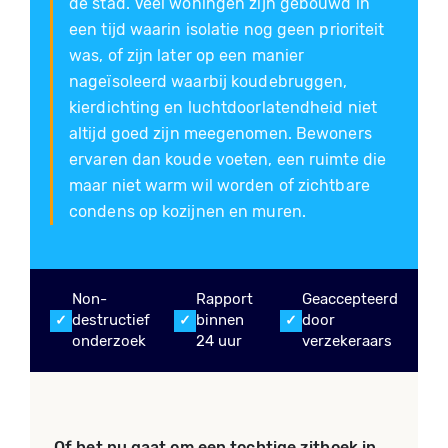
de stad. Veel woningen zijn gebouwd in
een tijd waarin isolatie nog geen prioriteit
was, of zijn later op een manier
nageïsoleerd waarbij koudebruggen,
kierdichting en luchtdoorlatendheid niet
altijd goed zijn meegenomen. Bewoners
ervaren dan koude voeten, een ruimte die
maar niet warm wil worden of zichtbare
condens op kozijnen en muren.
Non-
Rapport
Geaccepteerd
destructief
binnen
door
onderzoek
24 uur
verzekeraars
Of het nu gaat om een tochtige zithoek in