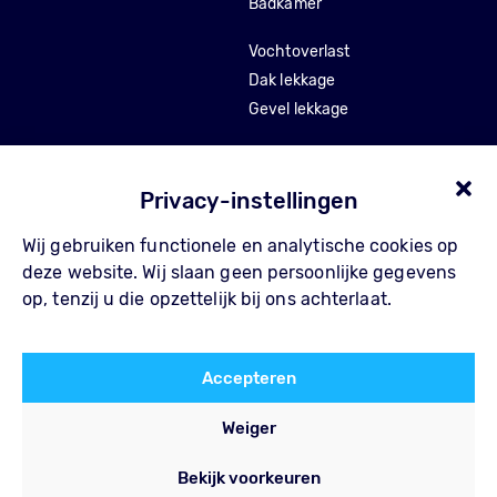
Badkamer
Vochtoverlast
Dak lekkage
Gevel lekkage
Stankoverlast
Tocht en isolatie
Privacy-instellingen
Wij gebruiken functionele en analytische cookies op
Over Pompe
Contact
deze website. Wij slaan geen persoonlijke gegevens
Waarom Pompe
FAQ
op, tenzij u die opzettelijk bij ons achterlaat.
Werkwijze
Privacy Policy
Referenties
Algemene voorwaarden
Accepteren
Blog
Weiger
Bekijk voorkeuren