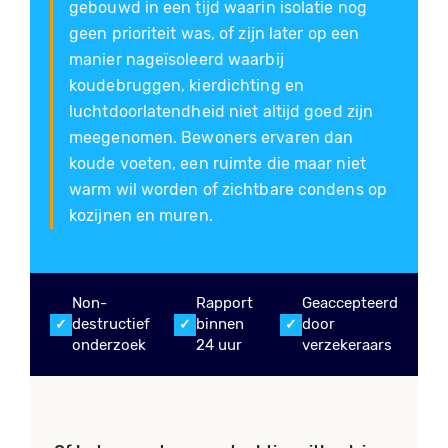
gebouwd in een tijd waarin isolatie nog
geen prioriteit was, of zijn later op een
manier nageïsoleerd waarbij
koudebruggen, kierdichting en
luchtdoorlatendheid niet altijd goed zijn
meegenomen. Bewoners ervaren dan
koude voeten, een ruimte die maar niet
warm wil worden of zichtbare condens op
kozijnen en muren.
Non-
Rapport
Geaccepteerd
destructief
binnen
door
onderzoek
24 uur
verzekeraars