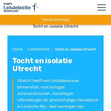
Offerte aanvraag
Tocht en isolatie Utrecht
Home
Lekdetectie
/
/
Tocht en isolatie Utrecht
Tocht en isolatie
Utrecht
Utrecht heeft een middeleeuwse
binnenstad, vooroorlogse
arbeidersbuurten, naoorlogse
uitbreidingen en grootschalige nieuwbouw
in Leidsche Rijn. Veel woningen zijn