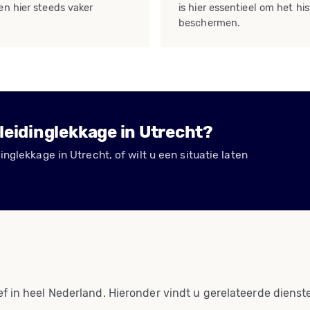
en hier steeds vaker
is hier essentieel om het his
beschermen.
leidinglekkage in Utrecht?
inglekkage in Utrecht, of wilt u een situatie laten
ef in heel Nederland. Hieronder vindt u gerelateerde dienst