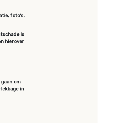
ie, foto’s,
htschade is
n hierover
t gaan om
rlekkage in