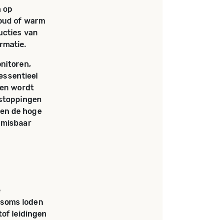
n op
koud of warm
ucties van
rmatie.
nitoren,
 essentieel
gen wordt
rstoppingen
 en de hoge
nmisbaar
e
 soms loden
tof leidingen