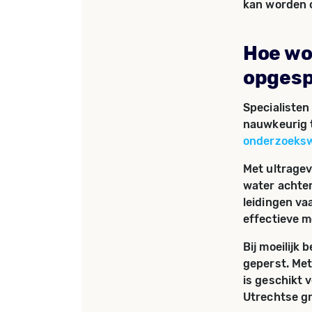
kan worden 
Hoe wo
opges
Specialisten
nauwkeurig t
onderzoeksw
Met ultragev
water achter
leidingen va
effectieve 
Bij moeilijk
geperst. Met
is geschikt 
Utrechtse g