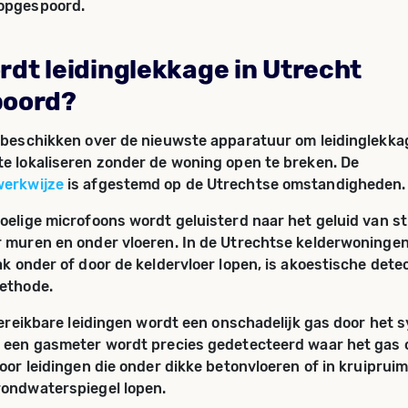
opgespoord.
rdt leidinglekkage in Utrecht
poord?
 beschikken over de nieuwste apparatuur om leidinglekka
e lokaliseren zonder de woning open te breken. De
erkwijze
is afgestemd op de Utrechtse omstandigheden.
oelige microfoons wordt geluisterd naar het geluid van 
 muren en onder vloeren. In de Utrechtse kelderwoningen
ak onder of door de keldervloer lopen, is akoestische dete
methode.
 bereikbare leidingen wordt een onschadelijk gas door het
 een gasmeter wordt precies gedetecteerd waar het gas o
voor leidingen die onder dikke betonvloeren of in kruiprui
rondwaterspiegel lopen.