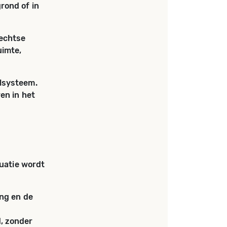
rond of in
rechtse
uimte,
olsysteem.
en in het
tuatie wordt
ing en de
, zonder