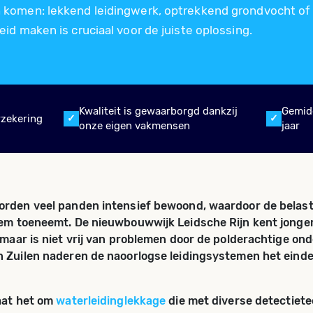
komen: lekkend leidingwerk, optrekkend grondvocht of
id maken is cruciaal voor de juiste oplossing.
Kwaliteit is gewaarborgd dankzij
Gemid
rzekering
onze eigen vakmensen
jaar
rden veel panden intensief bewoond, waardoor de belast
em toeneemt. De nieuwbouwwijk Leidsche Rijn kent jonge
 maar is niet vrij van problemen door de polderachtige ond
 Zuilen naderen de naoorlogse leidingsystemen het eind
aat het om
waterleidinglekkage
die met diverse detectiet