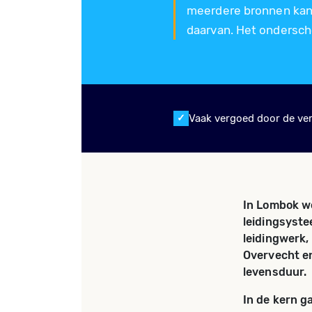
meerdere bronnen kan 
daarvan. Het ondersche
Vaak vergoed door de ve
In Lombok wo
leidingsyste
leidingwerk,
Overvecht en
levensduur.
In de kern g