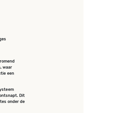
ges
stromend
, waar
ctie een
 systeem
ntsnapt. Dit
mtes onder de