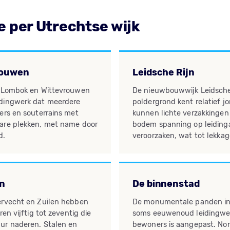
e per Utrechtse wijk
rouwen
Leidsche Rijn
n Lombok en Wittevrouwen
De nieuwbouwwijk Leidsche
dingwerk dat meerdere
poldergrond kent relatief j
ers en souterrains met
kunnen lichte verzakkingen 
are plekken, met name door
bodem spanning op leiding
d.
veroorzaken, wat tot lekkag
en
De binnenstad
ervecht en Zuilen hebben
De monumentale panden in
en vijftig tot zeventig die
soms eeuwenoud leidingwer
ur naderen. Stalen en
bewoners is aangepast. No