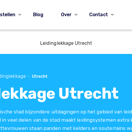
stellen
Blog
Over
Contact
Leidinglekkage Utrecht
dinglekkage
›
Utrecht
lekkage Utrecht
rische stad bijzondere uitdagingen op het gebied van lei
in veel delen van de stad maakt leidingsystemen extra 
ttevrouwen staan panden met kelders en souterrains wa