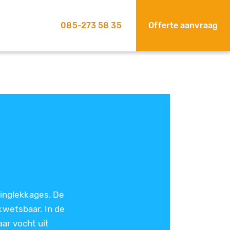
085-273 58 35
Offerte aanvraag
dinglekkages. De
kwetsbaar. In de
ar vocht uit