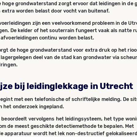
 hoge grondwaterstand zorgt ervoor dat leidingen in de g
 extra worden belast door vocht van buitenaf.
oerleidingen zijn een veelvoorkomend probleem in de Ut
en. De kelder of het souterrain fungeert vaak als natte r
afvoerleidingen continu worden belast.
orgt de hoge grondwaterstand voor extra druk op het rio
t lagergelegen deel van de stad kan grondwater via scheur
dringen.
ze bij leidinglekkage in Utrecht
egint met een telefonische of schriftelijke melding. De si
n het onderzoek ingepland.
t beoordeelt vervolgens het leidingsysteem, het type won
m de meest geschikte detectiemethode te bepalen. Met
 apparatuur wordt het lek non-destructief gelokaliseerd