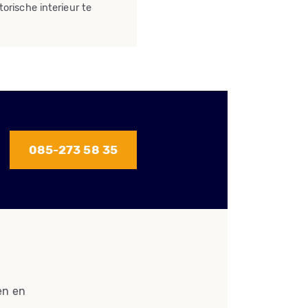
torische interieur te
085-273 58 35
en en