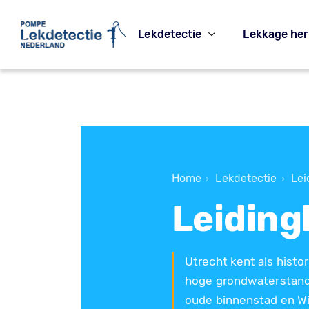
Lekdetectie
Lekkage her
Home
Lekdetectie
Lei
›
›
Leiding
Utrecht kent als histo
hoge grondwaterstand 
oude binnenstad en Wi