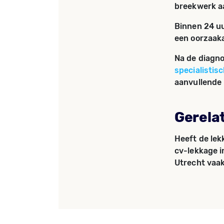
breekwerk a
Binnen 24 uu
een oorzaaka
Na de diagn
specialistis
aanvullende 
Gerela
Heeft de lek
cv-lekkage i
Utrecht vaak