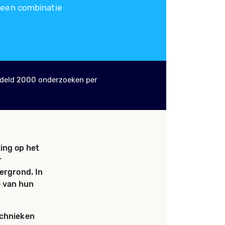
 een combinatie
deld 2000 onderzoeken per
ing op het
r
ergrond. In
e van hun
echnieken