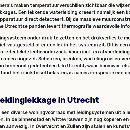
era’s maken temperatuurverschillen zichtbaar die wijze
kkages. Een lekkende waterleiding creëert namelijk een 
apparatuur direct detecteert. Bij de massieve muurconstr
he Utrechtse panden levert thermografie waardevolle info
dingsysteem onder druk te zetten en het drukverlies te mo
ef vastgesteld of er een lek in het systeem zit. Dit is een
n ieder lekdetectieonderzoek. Voor riool- en afvoerleidin
e camera ingezet. Scheuren, breuken, wortelingroei en ve
n binnenuit gedetecteerd. In Utrecht, waar boomwortels
and het rioolstelsel belasten, is camera-inspectie een o
leidinglekkage in Utrecht
 een diverse woningvoorraad met leidingsystemen uit all
. In de binnenstad en Wittevrouwen zijn nog koperen en
en aanwezig. In Overvecht en Zuilen zijn stalen en kunsts