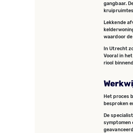
gangbaar. De
kruipruimtes
Lekkende afv
kelderwoning
waardoor de 
In Utrecht z
Vooral in he
riool binnen
Werkwij
Het proces b
besproken e
De specialis
symptomen o
geavanceerde