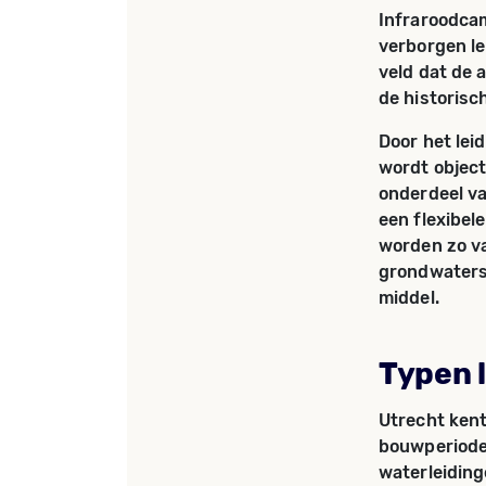
Infraroodcam
verborgen le
veld dat de 
de historisc
Door het lei
wordt objecti
onderdeel va
een flexibel
worden zo va
grondwaterst
middel.
Typen 
Utrecht kent
bouwperioden
waterleiding