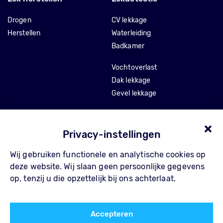
Drogen
CV lekkage
Herstellen
Waterleiding
Badkamer
Vochtoverlast
Dak lekkage
Gevel lekkage
Stankoverlast
Tocht en isolatie
Privacy-instellingen
Wij gebruiken functionele en analytische cookies op
Over Pompe
Contact
deze website. Wij slaan geen persoonlijke gegevens
Waarom Pompe
FAQ
op, tenzij u die opzettelijk bij ons achterlaat.
Werkwijze
Privacy Policy
Referenties
Algemene voorwaarden
Accepteren