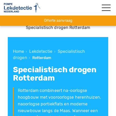
Offerte aanvraag
Specialistisch drogen Rotterdam
Home
Lekdetectie
Specialistisch
›
›
drogen
›
Rotterdam
Specialistisch drogen
Rotterdam
Rotterdam combineert na-oorlogse
hoogbouw met vooroorlogse herenhuizen,
naoorlogse portiekflats en moderne
nieuwbouw langs de Maas. Wanneer een