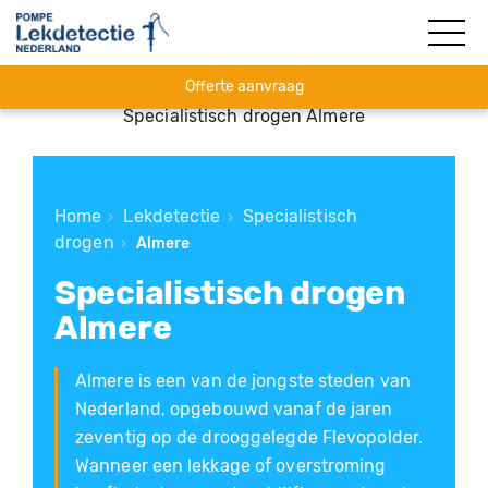
Offerte aanvraag
Specialistisch drogen Almere
Home
Lekdetectie
Specialistisch
›
›
drogen
›
Almere
Specialistisch drogen
Almere
Almere is een van de jongste steden van
Nederland, opgebouwd vanaf de jaren
zeventig op de drooggelegde Flevopolder.
Wanneer een lekkage of overstroming