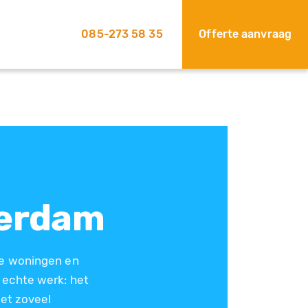
085-273 58 35
Offerte aanvraag
terdam
se woningen en
 echte werk: het
met zoveel