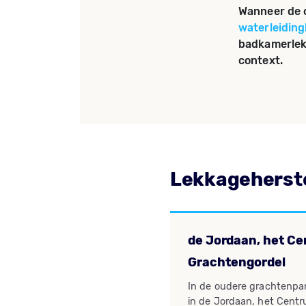
Wanneer de o
waterleidin
badkamerlek
context.
Lekkageherst
de Jordaan, het C
Grachtengordel
In de oudere grachtenp
in de Jordaan, het Cent