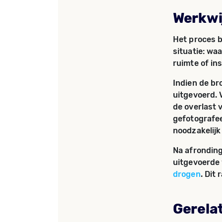
Werkwi
Het proces b
situatie: waa
ruimte of ins
Indien de br
uitgevoerd. 
de overlast 
gefotografee
noodzakelijk 
Na afronding
uitgevoerde
drogen
. Dit
Gerela