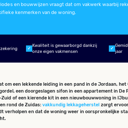
iodes en bouwwijzen vraagt dat om vakwerk waarbij rek
ifieke kenmerken van de woning.
Kwaliteit is gewaarborgd dankzij
Gemid
rzekering
onze eigen vakmensen
jaar
at om een lekkende leiding in een pand in de Jordaan, he
ordel, een doorgeslagen sifon in een appartement in De P
Zuid of een kierende kit in een nieuwbouwwoning in IJbu
en rond de Zuidas:
vakkundig lekkageherstel
zorgt ervoor
t verholpen en dat de woning weer in oorspronkelijke st
ht.