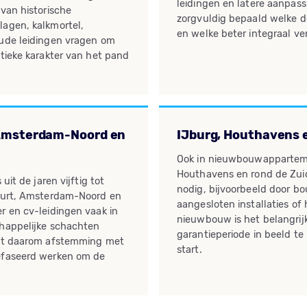
leidingen en latere aanpass
 van historische
zorgvuldig bepaald welke d
agen, kalkmortel,
en welke beter integraal 
oude leidingen vragen om
ntieke karakter van het pand
 Amsterdam-Noord en
IJburg, Houthavens e
Ook in nieuwbouwapparteme
Houthavens en rond de Zuid
uit de jaren vijftig tot
nodig, bijvoorbeeld door b
buurt, Amsterdam-Noord en
aangesloten installaties of 
r en cv-leidingen vaak in
nieuwbouw is het belangri
chappelijke schachten
garantieperiode in beeld te
ist daarom afstemming met
start.
efaseerd werken om de