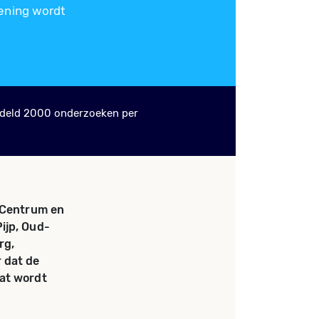
ening wordt
deld 2000 onderzoeken per
t Centrum en
ijp, Oud-
rg,
 dat de
aat wordt