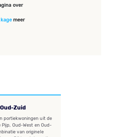
agina over
kkage
meer
 Oud-Zuid
n portiekwoningen uit de
De Pijp, Oud-West en Oud-
binatie van originele