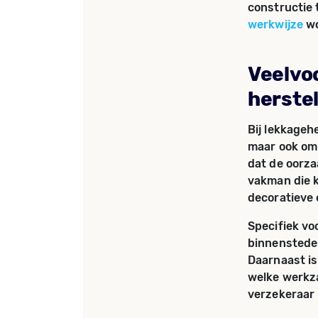
constructie 
werkwijze
wo
Veelvo
herste
Bij lekkageh
maar ook om 
dat de oorza
vakman die 
decoratieve
Specifiek vo
binnenstedel
Daarnaast is
welke werkz
verzekeraar 