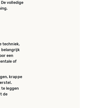
 De volledige
ing.
e techniek,
 belangrijk
oor een
entale of
ngen, krappe
erstel.
 te leggen
t de