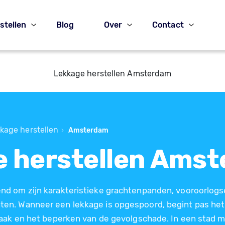
stellen
Blog
Over
Contact
Lekkage herstellen Amsterdam
kage herstellen
›
Amsterdam
e herstellen Ams
d om zijn karakteristieke grachtenpanden, vooroorlog
n. Wanneer een lekkage is opgespoord, begint pas het
zaak en het beperken van de gevolgschade. In een stad 