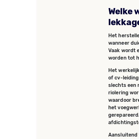
Welke 
lekkag
Het herstell
wanneer duid
Vaak wordt e
worden tot 
Het werkelij
of cv-leidin
slechts een 
riolering wo
waardoor bre
het voegwerk
gerepareerd
afdichtingst
Aansluitend