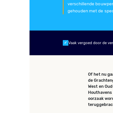
verschillende bouwper
gehouden met de spec
Vaak vergoed door de ve
Of het nu ga
de Grachteng
West en Oud-
Houthavens 
oorzaak word
teruggebrac