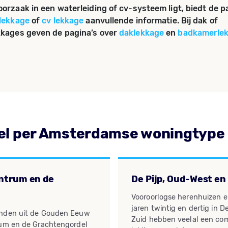
orzaak in een waterleiding of cv-systeem ligt, biedt de p
glekkage
of
cv lekkage
aanvullende informatie. Bij dak of
kages geven de pagina’s over
daklekkage
en
badkamerle
el per Amsterdamse woningtype
entrum en de
De Pijp, Oud-West en
Vooroorlogse herenhuizen e
jaren twintig en dertig in 
anden uit de Gouden Eeuw
Zuid hebben veelal een com
rum en de Grachtengordel