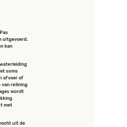
 Pas
n uitgevoerd.
an kan
 waterleiding
met soms
n afvoer of
 van relining
kages wordt
ekking
kt met
ocht uit de