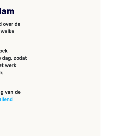
rdam
d over de
n welke
zoek
e dag, zodat
et werk
rk
ng van de
llend