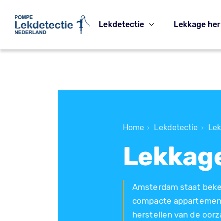
Lekdetectie
Lekkage her
Home
Lekdetectie
Lek
›
›
Lekkag
Amsterdam staat beken
compacte appartemente
herstellen van de oor