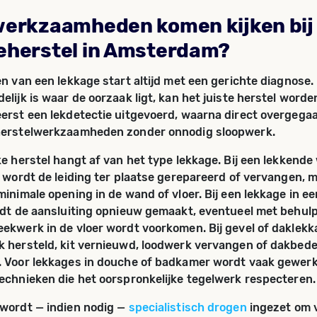
werkzaamheden komen kijken bij
eherstel in Amsterdam?
en van een lekkage start altijd met een gerichte diagnose.
elijk is waar de oorzaak ligt, kan het juiste herstel worde
erst een lekdetectie uitgevoerd, waarna direct overgega
herstelwerkzaamheden zonder onnodig sloopwerk.
ke herstel hangt af van het type lekkage. Bij een lekkende
g wordt de leiding ter plaatse gerepareerd of vervangen, 
minimale opening in de wand of vloer. Bij een lekkage in ee
rdt de aansluiting opnieuw gemaakt, eventueel met behulp
ekwerk in de vloer wordt voorkomen. Bij gevel of daklek
 hersteld, kit vernieuwd, loodwerk vervangen of dakbed
. Voor lekkages in douche of badkamer wordt vaak gewer
echnieken die het oorspronkelijke tegelwerk respecteren.
 wordt — indien nodig —
specialistisch drogen
ingezet om v