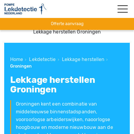
Offerte aanvraag
Lekkage herstellen Groningen
Home
Lekdetectie
Lekkage herstellen
›
›
›
Groningen
Lekkage herstellen
Groningen
Groningen kent een combinatie van
middeleeuwse binnenstadspanden,
vooroorlogse arbeiderswijken, naoorlogse
hoogbouw en moderne nieuwbouw aan de