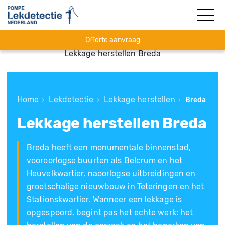
Offerte aanvraag
Lekkage herstellen Breda
Home
Lekdetectie
Lekkage herstellen
›
›
›
Breda
Lekkage herstellen Breda
Breda heeft een monumentale binnenstad,
vooroorlogse buurten als Belcrum en het
Heuvelkwartier, naoorlogse uitbreidingen en
grootschalige nieuwbouw in Teteringen en het
Stationskwartier. Wanneer een lekkage is
opgespoord, begint pas het echte werk: het