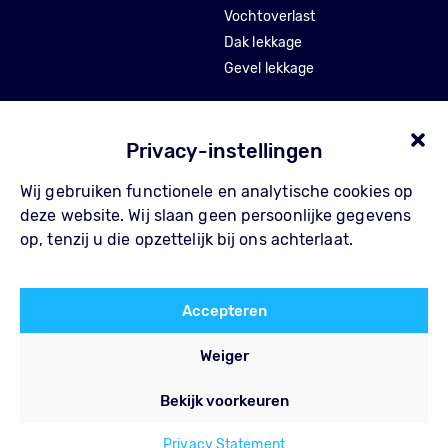
Vochtoverlast
Dak lekkage
Gevel lekkage
Stankoverlast
Tocht en isolatie
Privacy-instellingen
Wij gebruiken functionele en analytische cookies op
Over Pompe
Contact
deze website. Wij slaan geen persoonlijke gegevens
Waarom Pompe
FAQ
op, tenzij u die opzettelijk bij ons achterlaat.
Werkwijze
Privacy Policy
Referenties
Algemene voorwaarden
Accepteren
Blog
Weiger
Bekijk voorkeuren
Privacy Statement
+31852735835