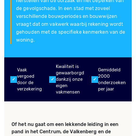
herstellen van de oorzaak en het beperken van
de gevolgschade. In een stad met zoveel
verschillende bouwperiodes en bouwwijzen
vraagt dat om vakwerk waarbij rekening wordt
gehouden met de specifieke kenmerken van de
woning.
Kwaliteit is
Vaak
Gemiddeld
gewaarborgd
vergoed
2000
dankzij onze
door de
onderzoeken
eigen
verzekering
per jaar
vakmensen
Of het nu gaat om een lekkende leiding in een
pand in het Centrum, de Valkenberg en de