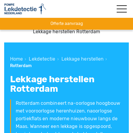
Offerte aanvraag
Lekkage herstellen Rotterdam
Home
Lekdetectie
Lekkage herstellen
›
›
›
Rotterdam
Lekkage herstellen
Rotterdam
Rotterdam combineert na-oorlogse hoogbouw
met vooroorlogse herenhuizen, naoorlogse
portiekflats en moderne nieuwbouw langs de
Maas. Wanneer een lekkage is opgespoord,