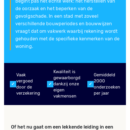
begint pas het echte werk: het herstellen van
de oorzaak en het beperken van de
gevolgschade. In een stad met zoveel
verschillende bouwperiodes en bouwwijzen
vraagt dat om vakwerk waarbij rekening wordt
gehouden met de specifieke kenmerken van de
woning.
Kwaliteit is
Vaak
Gemiddeld
gewaarborgd
vergoed
2000
dankzij onze
door de
onderzoeken
eigen
verzekering
per jaar
vakmensen
Of het nu gaat om een lekkende leiding in een