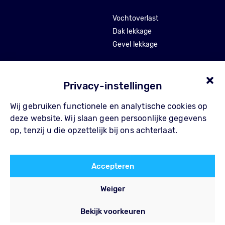
Vochtoverlast
Dak lekkage
Gevel lekkage
Stankoverlast
Tocht en isolatie
Privacy-instellingen
Wij gebruiken functionele en analytische cookies op
Over Pompe
Contact
deze website. Wij slaan geen persoonlijke gegevens
Waarom Pompe
FAQ
op, tenzij u die opzettelijk bij ons achterlaat.
Werkwijze
Privacy Policy
Referenties
Algemene voorwaarden
Accepteren
Blog
Weiger
Bekijk voorkeuren